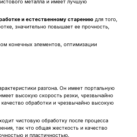
листового металла и имеет лучшую
ащим их описание и сроки хранения.
работке и естественному старению
для того,
еские (обязательные) cookie-файлы
отке, значительно повышает ее прочность,
дом конечных элементов, оптимизации
ические cookie-файлы
Отключение аналитических cookie файлов не позво
ия пользователей сайта, в том числе наиболее и 
арактеристики разгона. Он имеет портальную
 принимать меры по совершенствованию работы са
имеет высокую скорость резки, чрезвычайно
ий пользователей.
 качество обработки и чрезвычайно высокую
одит чистовую обработку после процесса
ор
ения, так что общая жесткость и качество
очностью и пластичностью.