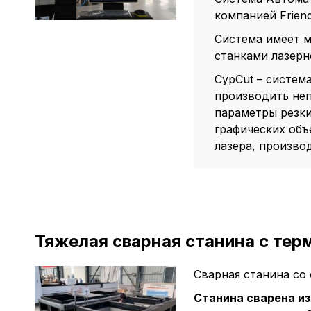
компанией Friend
Система имеет м
станками лазерн
CypCut – систем
производить неп
параметры резки
графических объ
лазера, производ
Тяжелая сварная станина с те
Сварная станина со 
Станина сварена и