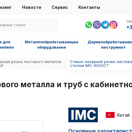
изинг
Новости
Сервис
Контакты
Свя
+3
е для
Металлообрабатывающее
Деревообрабатываю
мебели
оборудование
инструмент
ерная резка листового металла
Станок лазерной резки листово
уб
столом IMC-6020CT
ового металла и труб с кабинет
Китай
Основные характерис