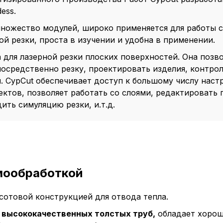
ess.
ножество модулей, широко применяется для работы 
ой резки, проста в изучении и удобна в применении.
Пол
а для лазерной резки плоских поверхностей. Она позв
осредственно резку, проектировать изделия, контро
обр
. CypCut обеспечивает доступ к большому числу наст
ектов, позволяет работать со слоями, редактировать 
ить симуляцию резки, и.т.д.
Настройте па
Вы можете нас
«технические 
функционирова
периода Сайт 
рмообработкой
cookie (в т.ч.
в нижней или 
сотовой конструкцией для отвода тепла.
Перед тем как
з высококачественных толстых труб,
обладает хорош
можете ознак