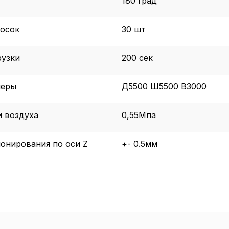
180 град
сосок
30 шт
рузки
200 сек
меры
Д5500 Ш5500 В3000
и воздуха
0,55Мпа
онирования по оси Z
+- 0.5мм
Пол
обр
Настройте па