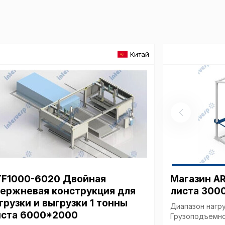
Вы можете нас
«технические 
функционирова
периода Сайт 
Китай
cookie (в т.ч.
в нижней или 
Перед тем как
можете ознак
, содерж
cookie
Технич
TF1000-6020 Двойная
Магазин A
Аналит
тержневая конструкция для
листа 3000
грузки и выгрузки 1 тонны
Диапазон нагр
иста 6000*2000
Грузоподъемно
Внимание: