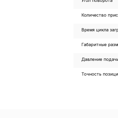
Угол поворота
Количество при
Время цикла заг
Габаритные раз
Давление подач
Точность позици