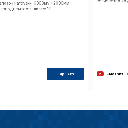
количество яру
апазон нагрузки: 6000мм *2000мм
предпочтен
узоподъемность листа: 1Т
страницы и
предпочтен
Сохранить выб
Подробнее
Смотреть 