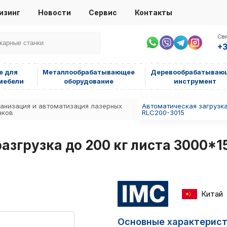
изинг
Новости
Сервис
Контакты
Свя
+3
е для
Металлообрабатывающее
Деревообрабатываю
мебели
оборудование
инструмент
анизация и автоматизация лазерных
Автоматическая загрузка
нков
RLC200-3015
азгрузка до 200 кг листа 3000*1
Китай
Основные характерис