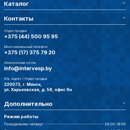
описание и сроки хранен
Каталог
Контакты
Технические (об
cookie-файлы
Отдел продаж
+375 (44) 500 95 95
Аналитические c
Многоканальный телефон
+375 (17) 375 79 20
Электронная почта
info@intervesp.by
Внимание:
Отключени
cookie файлов не поз
Юр. Адрес / Отдел продаж
определять предпоч
220073, г. Минск,
пользователей сайта,
ул. Харьковская, д. 58, офис 9н
наиболее и наименее
страницы и принимат
Дополнительно
совершенствованию 
исходя из предпочте
пользователей.
Режим работы
Понедельник-четверг
09:00-18:00