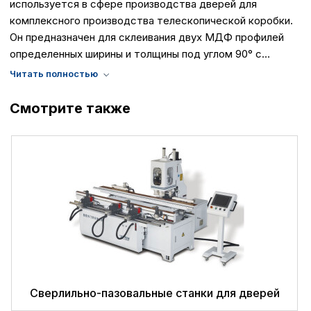
используется в сфере производства дверей для
комплексного производства телескопической коробки.
Он предназначен для склеивания двух МДФ профилей
определенных ширины и толщины под углом 90° с
последующей обработкой полученного L (Г) - образного
профиля. Такой станок производит все необходимые
операции для придания этому профилю окончательного
Политика в отнош
Смотрите также
вида дверного наличника.
обработки сookies
Настройте параметры и
файлов cookie
Вы можете настроить ис
каждого типа файлов co
типа «технические (обяз
без которых невозможно
функционирование сайта
Ваш выбор настроек на 1
этого периода Сайт сно
согласие. Вы вправе изм
Сверлильно-пазовальные станки для дверей
настроек файлов cookie (
согласие) в любое врем