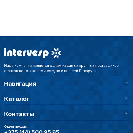
путем перехода по ссыл
верхней части страницы
настроек cookie».
Перед тем как совершит
параметров использован
можете ознакомиться с
обработки персональны
списком файлов cookie
,
описание и сроки хранен
Наша компания является одним из самых крупных поставщиков
Технические (об
станков не только в Минске, но и во всей Беларуси.
cookie-файлы
Навигация
Аналитические c
Каталог
Контакты
Внимание:
Отключени
cookie файлов не поз
Отдел продаж
определять предпоч
+375 (44) 500 95 95