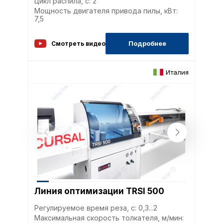
Цикл распила, с: 2
Мощность двигателя привода пилы, кВт:
7,5
Политика в отнош
Подробнее
Смотреть видео
обработки сookies
Италия
Настройте параметры и
файлов cookie
Вы можете настроить ис
каждого типа файлов co
типа «технические (обяз
без которых невозможно
функционирование сайта
Ваш выбор настроек на 1
этого периода Сайт сно
согласие. Вы вправе изм
настроек файлов cookie (
согласие) в любое врем
путем перехода по ссыл
Линия оптимизации TRSI 500
верхней части страницы
настроек cookie».
Регулируемое время реза, с: 0,3...2
Перед тем как совершит
Максимальная скорость толкателя, м/мин: