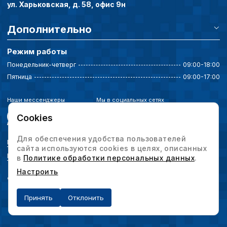
ул. Харьковская, д. 58, офис 9н
Дополнительно
Режим работы
Понедельник-четверг
09:00-18:00
Пятница
09:00-17:00
Наши мессенджеры
Мы в социальных сетях
Cookies
Для обеспечения удобства пользователей
Политика конфиденциальности
сайта используются cookies в целях, описанных
Выбор настроек cookie
в
Политике обработки персональных данных
.
Настроить
© 2026 Интервесп — производственное оборудование. Все права защищены.
Принять
Отклонить