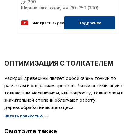
параметров использован
до 200
можете ознакомиться с
Ширина заготовок, мм: 30...250 (300)
обработки персональны
списком файлов cookie
,
Подробнее
Смотреть видео
описание и сроки хранен
Технические (об
cookie-файлы
ОПТИМИЗАЦИЯ С ТОЛКАТЕЛЕМ
Аналитические c
Раскрой древесины являет собой очень тонкий по
расчетам и операциям процесс. Линии оптимизации с
толкающим механизмом, или попросту, толкателем в
Внимание:
Отключени
значительной степени облегчают работу
cookie файлов не поз
деревообрабатывающего цеха.
определять предпоч
пользователей сайта,
наиболее и наименее
страницы и принимат
Смотрите также
совершенствованию 