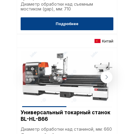
Диаметр обработки над съемным
мостиком (gap), мм: 710
Подробнее
Китай
Политика в отнош
обработки сookies
Настройте параметры и
файлов cookie
Вы можете настроить ис
каждого типа файлов co
типа «технические (обяз
без которых невозможно
функционирование сайта
Универсальный токарный станок
Ваш выбор настроек на 1
BL-HL-B66
этого периода Сайт сно
согласие. Вы вправе изм
Диаметр обработки над станиной, мм: 660
настроек файлов cookie (