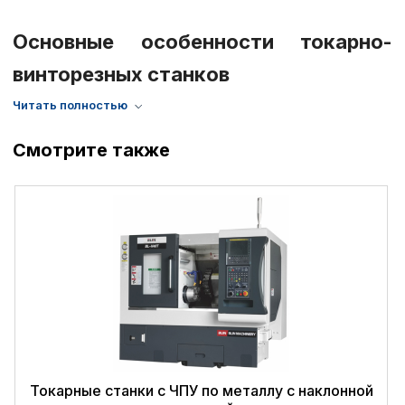
расточка отверстий и т. д. Раньше такие станки
устанавливали на небольших предприятиях. Сейчас,
Основные особенности токарно-
благодаря возможности автоматизировать процесс, они
винторезных станков
нашли применение на крупных производствах, где
изготавливают несколько сотен деталей всего за одну
смену.
Смотрите также
Токарные станки с ЧПУ по металлу с наклонной