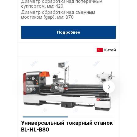
Диаметр обработки над поперечным
согласие) в любое врем
суппортом, мм: 420
путем перехода по ссыл
Диаметр обработки над съемным
верхней части страницы
мостиком (gap), мм: 870
настроек cookie».
Перед тем как совершит
параметров использован
Подробнее
можете ознакомиться с
обработки персональны
списком файлов cookie
,
Китай
описание и сроки хранен
Технические (об
cookie-файлы
Аналитические c
Универсальный токарный станок
Внимание:
Отключени
BL-HL-B80
cookie файлов не поз