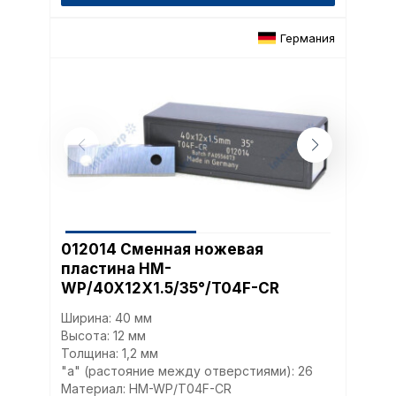
Германия
Политика в отнош
обработки сookies
Настройте параметры и
файлов cookie
Вы можете настроить ис
каждого типа файлов co
012014 Сменная ножевая
типа «технические (обяз
пластина HM-
без которых невозможно
функционирование сайта
WP/40X12X1.5/35°/T04F-CR
Ваш выбор настроек на 1
Ширина: 40 мм
этого периода Сайт сно
Высота: 12 мм
согласие. Вы вправе изм
Толщина: 1,2 мм
настроек файлов cookie (
согласие) в любое врем
"a" (растояние между отверстиями): 26
путем перехода по ссыл
Материал: HM-WP/T04F-CR