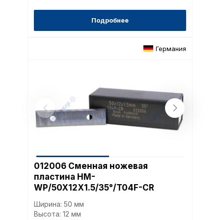
верхней части страницы
настроек cookie».
Подробнее
Перед тем как совершит
параметров использован
можете ознакомиться с
Германия
обработки персональны
списком файлов cookie
,
описание и сроки хранен
Технические (об
cookie-файлы
Аналитические c
012006 Сменная ножевая
пластина HM-
WP/50X12X1.5/35°/T04F-CR
Внимание:
Отключени
cookie файлов не поз
Ширина: 50 мм
определять предпоч
Высота: 12 мм
пользователей сайта,