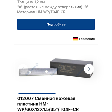
Толщина: 1,2 мм
наиболее и наименее
"a" (растояние между отверстиями): 26
страницы и принимат
совершенствованию 
Материал: HM-WP/T04F-CR
исходя из предпочте
пользователей.
Подробнее
Сохранить выбор
Германия
012007 Сменная ножевая
пластина HM-
WP/60X12X1.5/35°/T04F-CR