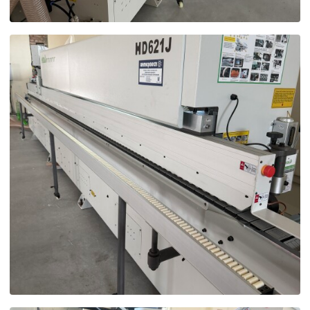
Технические (об
cookie-файлы
Аналитические c
Внимание:
Отключени
cookie файлов не поз
определять предпоч
пользователей сайта,
наиболее и наименее
страницы и принимат
совершенствованию 
исходя из предпочте
пользователей.
Сохранить выбор