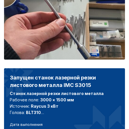
Аналитические c
Внимание:
Отключени
cookie файлов не поз
определять предпоч
пользователей сайта,
наиболее и наименее
страницы и принимат
совершенствованию 
Запущен станок лазерной резки
исходя из предпочте
листового металла IMC S3015
пользователей.
Станок лазерной резки листового металла
Рабочее поле:
3000 × 1500 мм
Сохранить выбор
Источник:
Raycus 3 кВт
Голова:
BLT310
Выполнены подбор, запуск и настройка
Дата выполнения
оборудования.