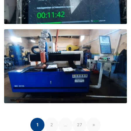
1
2
...
27
»