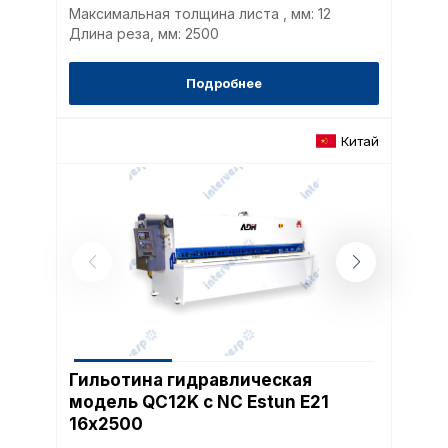
верхней части страницы
Максимальная толщина листа , мм: 12
настроек cookie».
Длина реза, мм: 2500
Перед тем как совершит
параметров использован
можете ознакомиться с
Подробнее
обработки персональны
списком файлов cookie
,
описание и сроки хранен
Китай
Технические (об
cookie-файлы
Аналитические c
Внимание:
Отключени
Гильотина гидравлическая
cookie файлов не поз
модель QC12K с NC Estun E21
определять предпоч
16х2500
пользователей сайта,