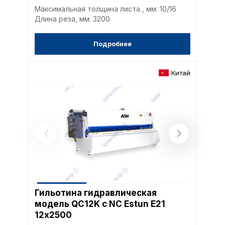
Максимальная толщина листа , мм: 10/16
Длина реза, мм: 3200
Подробнее
Политика в отнош
Китай
обработки сookies
Настройте параметры и
файлов cookie
Вы можете настроить ис
каждого типа файлов co
типа «технические (обяз
без которых невозможно
функционирование сайта
Ваш выбор настроек на 1
этого периода Сайт сно
согласие. Вы вправе изм
Гильотина гидравлическая
настроек файлов cookie (
модель QC12K с NC Estun E21
согласие) в любое врем
12х2500
путем перехода по ссыл