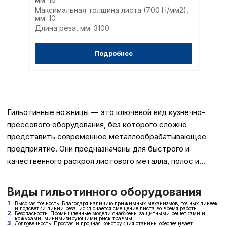
Максимальная толщина листа (700 Н/мм2),
мм: 10
Длина реза, мм: 3100
Подробнее
Гильотинные ножницы — это ключевой вид кузнечно-
прессового оборудования, без которого сложно
представить современное металлообрабатывающее
предприятие. Они предназначены для быстрого и
качественного раскроя листового металла, полос и
рулонных материалов различной толщины. Главное
преимущество этого метода заключается в том, что
Виды гильотинного оборудования
резка происходит без предварительного нагрева
Высокая точность: Благодаря наличию прижимных механизмов, точных линеек
заготовки, сохраняя физические свойства металла и
и подсветки линии реза, исключается смещение листа во время работы.
Безопасность: Промышленные модели снабжены защитными решетками и
кожухами, минимизирующими риск травмы.
обеспечивая чистую кромку.
Долговечность: Простая и прочная конструкция станины обеспечивает