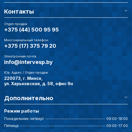
обработки сookies
Контакты
Настройте параметры и
файлов cookie
Отдел продаж
+375 (44) 500 95 95
Вы можете настроить ис
каждого типа файлов co
типа «технические (обяз
Многоканальный телефон
+375 (17) 375 79 20
без которых невозможно
функционирование сайта
Электронная почта
Ваш выбор настроек на 1
info@intervesp.by
этого периода Сайт сно
согласие. Вы вправе изм
Юр. Адрес / Отдел продаж
настроек файлов cookie (
220073, г. Минск,
согласие) в любое врем
ул. Харьковская, д. 58, офис 9н
путем перехода по ссыл
верхней части страницы
настроек cookie».
Дополнительно
Перед тем как совершит
параметров использован
Режим работы
можете ознакомиться с
обработки персональны
Понедельник-четверг
09:00-18:00
списком файлов cookie
,
Пятница
09:00-17:00
описание и сроки хранен