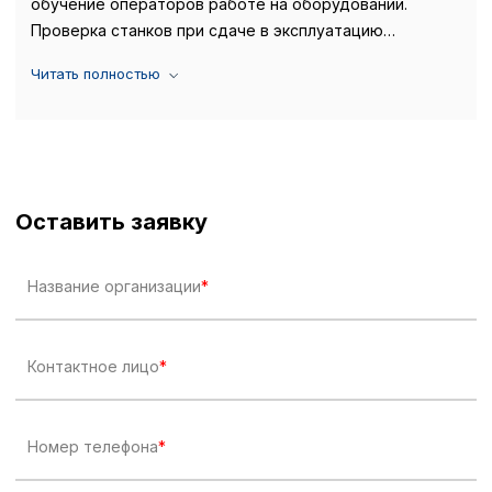
обучение операторов работе на оборудовании.
Проверка станков при сдаче в эксплуатацию
производится на тестовой детали по чертежам
Политика в отнош
Заказчика. Также «Интервесп» осуществляет и
обработки сookies
производит все виды монтажа и пуско-наладочных
работ.
Настройте параметры и
файлов cookie
Вы можете настроить ис
каждого типа файлов co
Оставить заявку
типа «технические (обяз
без которых невозможно
функционирование сайта
Название организации
Ваш выбор настроек на 1
этого периода Сайт сно
согласие. Вы вправе изм
настроек файлов cookie (
Контактное лицо
согласие) в любое врем
путем перехода по ссыл
верхней части страницы
Номер телефона
настроек cookie».
Перед тем как совершит
параметров использован