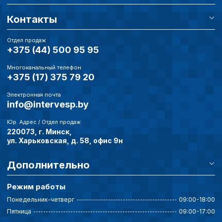
обработки сookies
Контакты
Настройте параметры и
файлов cookie
Отдел продаж
+375 (44) 500 95 95
Вы можете настроить ис
каждого типа файлов co
типа «технические (обяз
Многоканальный телефон
+375 (17) 375 79 20
без которых невозможно
функционирование сайта
Электронная почта
Ваш выбор настроек на 1
info@intervesp.by
этого периода Сайт сно
согласие. Вы вправе изм
Юр. Адрес / Отдел продаж
настроек файлов cookie (
220073, г. Минск,
согласие) в любое врем
ул. Харьковская, д. 58, офис 9н
путем перехода по ссыл
верхней части страницы
настроек cookie».
Дополнительно
Перед тем как совершит
параметров использован
Режим работы
можете ознакомиться с
обработки персональны
Понедельник-четверг
09:00-18:00
списком файлов cookie
,
Пятница
09:00-17:00
описание и сроки хранен