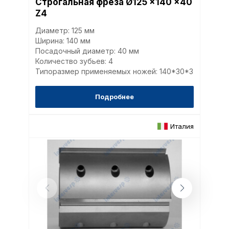
Строгальная фреза Ø125 x140 x40
cookie-файлы
Z4
Диаметр: 125 мм
Аналитические c
Ширина: 140 мм
Посадочный диаметр: 40 мм
Количество зубьев: 4
Типоразмер применяемых ножей: 140*30*3
Внимание:
Отключени
cookie файлов не поз
Подробнее
определять предпоч
пользователей сайта,
наиболее и наименее
Италия
страницы и принимат
совершенствованию 
исходя из предпочте
пользователей.
Сохранить выбор