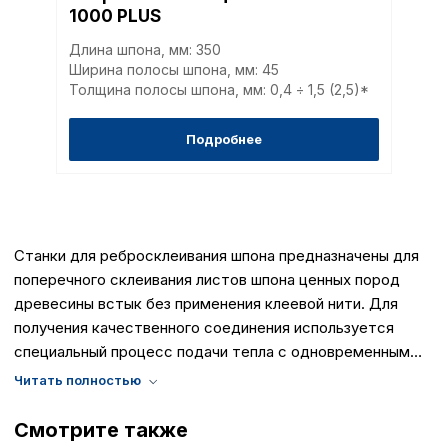
1000 PLUS
без которых невозможно
функционирование сайта
Длина шпона, мм: 350
Ваш выбор настроек на 1
Ширина полосы шпона, мм: 45
этого периода Сайт сно
Толщина полосы шпона, мм: 0,4 ÷ 1,5 (2,5)*
согласие. Вы вправе изм
настроек файлов cookie (
согласие) в любое врем
Подробнее
путем перехода по ссыл
верхней части страницы
настроек cookie».
Перед тем как совершит
параметров использован
можете ознакомиться с
Станки для ребросклеивания шпона предназначены для
обработки персональны
поперечного склеивания листов шпона ценных пород
списком файлов cookie
,
описание и сроки хранен
древесины встык без применения клеевой нити. Для
получения качественного соединения используется
специальный процесс подачи тепла с одновременным
Технические (об
сжатием полос шпона вдоль кромок. Этот способ
cookie-файлы
склеивания обеспечивает наилучшее качество шва. Шпон
склеенный таким способом находит широкое
Смотрите также
применение в фанерном и мебельном производствах