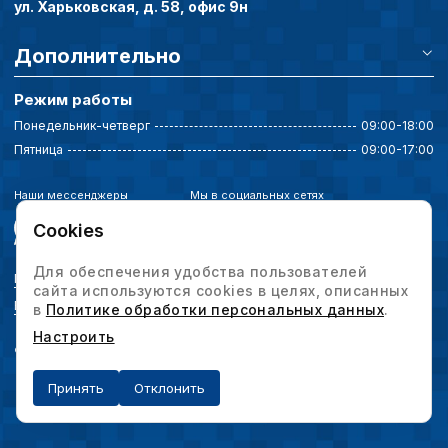
ул. Харьковская, д. 58, офис 9н
Дополнительно
Режим работы
Понедельник-четверг
09:00-18:00
Пятница
09:00-17:00
Наши мессенджеры
Мы в социальных сетях
Cookies
Для обеспечения удобства пользователей
Политика конфиденциальности
сайта используются cookies в целях, описанных
Выбор настроек cookie
в
Политике обработки персональных данных
.
Настроить
© 2026 Интервесп — производственное оборудование. Все права защищены.
Принять
Отклонить