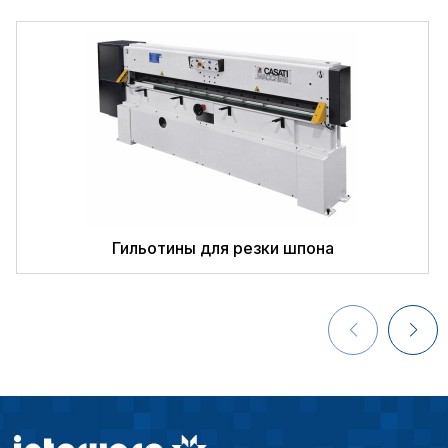
Аналитические c
различной мощности. Станки оборудованы немецкой
пневматикой FESTO. По требованию заказчика станки
могут быть оборудованы опцией позволяющей клеить
Внимание:
Отключени
шпон большей толщины.
cookie файлов не поз
определять предпоч
пользователей сайта,
наиболее и наименее
страницы и принимат
совершенствованию 
исходя из предпочте
пользователей.
Гильотины для резки шпона
Сохранить выбор