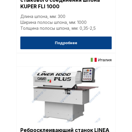
стыкового соединения шпона
KUPER FLI 1000
Длина шпона, мм: 300
Ширина полосы шпона, мм: 1000
Толщина полосы шпона, мм: 0,35-2,5
Подробнее
Италия
Политика в отнош
обработки сookies
Настройте параметры и
файлов cookie
Вы можете настроить ис
каждого типа файлов co
Ребросклеивающий станок LINEA
типа «технические (обяз