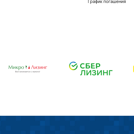
График погашения
Технич
Аналит
Внимание:
предпочтен
страницы и
предпочтен
Сохранить выб