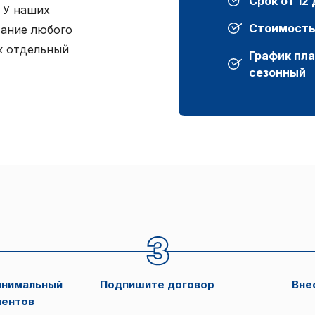
Срок от 12
 У наших
Стоимость 
вание любого
к отдельный
График пл
сезонный
инимальный
Подпишите договор
Вне
ментов