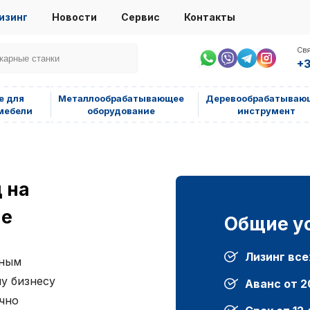
изинг
Новости
Сервис
Контакты
Свя
+3
е для
Металлообрабатывающее
Деревообрабатываю
мебели
оборудование
инструмент
 на
ие
Общие ус
Лизинг все
вным
у бизнесу
Аванс от 
чно