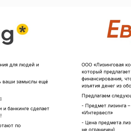
ния для людей и
ООО «Лизинговая ко
который предлагает
финансирования, чт
ь ваши замыслы ещё
изъятия денег из об
Предлагаем следующ
с
- Предмет лизинга 
 и банкинге сделает
«Интервесп»
!
- Цена предмета лиз
отают по
не ограничен)