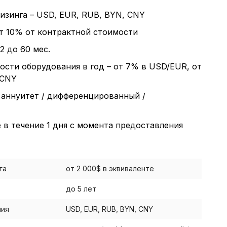
лизинга – USD, EUR, RUB, BYN, CNY
итика в отноше
от 10% от контрактной стоимости
12 до 60 мес.
аботки сookies
ости оборудования в год – от 7% в USD/EUR, от
 CNY
– аннуитет / дифференцированный /
раметры использования файлов cookie
троить использование каждого типа файлов cookie, з
в течение 1 дня с момента предоставления
(обязательные) cookie», без которых невозможно ко
ние сайта. Сайт запоминает Ваш выбор настроек на 1 
снова запросит Ваше согласие. Вы вправе изменить с
га
от 2 000$ в эквиваленте
 отозвать согласие) в любое время в интерфейсе Сайт
верхней части страницы Сайта «Выбор настроек cookie
до 5 лет
 совершить выбор настроек параметров использовани
омиться с
, 
Политикой обработки персональных данных
ния
USD, EUR, RUB, BYN, CNY
ащим их описание и сроки хранения.