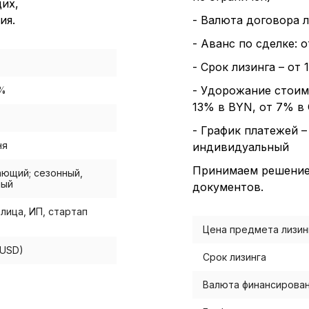
их,
ия.
- Валюта договора 
Пол
- Аванс по сделке: 
- Срок лизинга – от 
обр
- Удорожание стоим
0%
13% в BYN, от 7% в
- График платежей 
ня
индивидуальный
Настройте па
Вы можете нас
Принимаем решение 
ающий; сезонный,
«технические 
ный
документов.
функционирова
лица, ИП, стартап
периода Сайт 
Цена предмета лизин
cookie (в т.ч.
в нижней или 
(USD)
Срок лизинга
Перед тем как
можете ознак
Валюта финансирова
, содерж
cookie