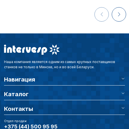
путем перехода по ссыл
верхней части страницы
настроек cookie».
Перед тем как совершит
параметров использован
можете ознакомиться с
обработки персональны
списком файлов cookie
,
описание и сроки хранен
Наша компания является одним из самых крупных поставщиков
Технические (об
станков не только в Минске, но и во всей Беларуси.
cookie-файлы
Навигация
Аналитические c
Каталог
Контакты
Внимание:
Отключени
cookie файлов не поз
Отдел продаж
+375 (44) 500 95 95
определять предпоч