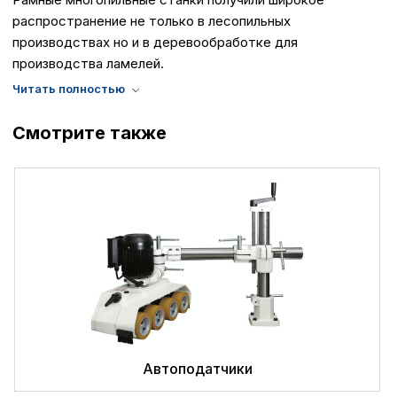
распространение не только в лесопильных
производствах но и в деревообработке для
производства ламелей.
Смотрите также
Политика в отнош
обработки сookies
Настройте параметры и
файлов cookie
Вы можете настроить ис
каждого типа файлов co
типа «технические (обяз
без которых невозможно
функционирование сайта
Ваш выбор настроек на 1
этого периода Сайт сно
согласие. Вы вправе изм
Автоподатчики
настроек файлов cookie (
согласие) в любое врем