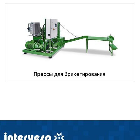
Аналитические c
Внимание:
Отключени
cookie файлов не поз
определять предпоч
пользователей сайта,
наиболее и наименее
страницы и принимат
совершенствованию 
исходя из предпочте
Прессы для брикетирования
пользователей.
Сохранить выбор