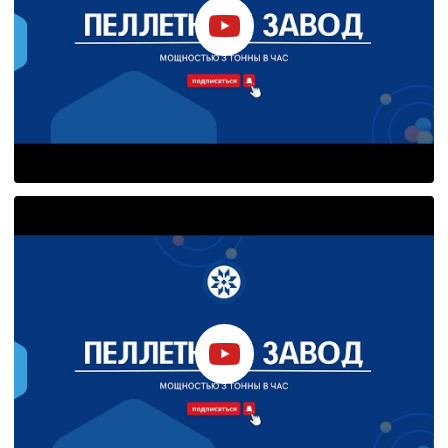
Политика в отнош
обработки сookies
Настройте параметры и
файлов cookie
Вы можете настроить ис
каждого типа файлов co
типа «технические (обяз