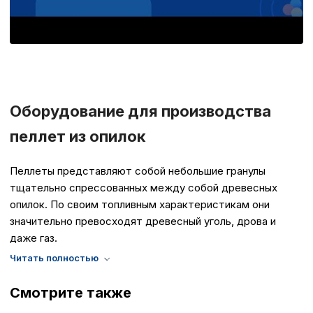
без которых невозможно
функционирование сайта
Ваш выбор настроек на 1
этого периода Сайт сно
согласие. Вы вправе изм
настроек файлов cookie (
согласие) в любое врем
путем перехода по ссыл
Оборудование для производства
верхней части страницы
настроек cookie».
пеллет из опилок
Перед тем как совершит
параметров использован
можете ознакомиться с
Пеллеты представляют собой небольшие гранулы
обработки персональны
тщательно спрессованных между собой древесных
списком файлов cookie
,
опилок. По своим топливным характеристикам они
описание и сроки хранен
значительно превосходят древесный уголь, дрова и
даже газ.
Технические (об
cookie-файлы
Смотрите также