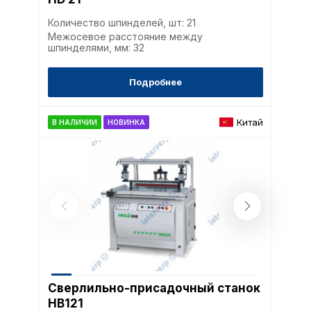
Количество шпинделей, шт: 21
Аналитические c
Межосевое расстояние между
шпинделями, мм: 32
Подробнее
Внимание:
Отключени
cookie файлов не поз
определять предпоч
Китай
В НАЛИЧИИ
НОВИНКА
пользователей сайта,
наиболее и наименее
страницы и принимат
совершенствованию 
исходя из предпочте
пользователей.
Сохранить выбор
Сверлильно-присадочный станок
HB121