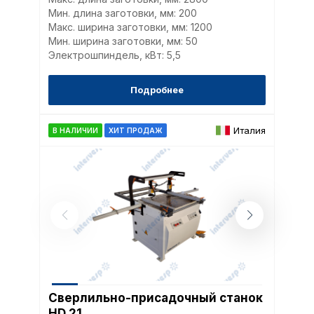
каждого типа файлов co
Мин. длина заготовки, мм: 200
типа «технические (обяз
Макс. ширина заготовки, мм: 1200
без которых невозможно
Мин. ширина заготовки, мм: 50
функционирование сайта
Электрошпиндель, кВт: 5,5
Ваш выбор настроек на 1
этого периода Сайт сно
Подробнее
согласие. Вы вправе изм
настроек файлов cookie (
согласие) в любое врем
Италия
В НАЛИЧИИ
ХИТ ПРОДАЖ
путем перехода по ссыл
верхней части страницы
настроек cookie».
Перед тем как совершит
параметров использован
можете ознакомиться с
обработки персональны
списком файлов cookie
,
описание и сроки хранен
Технические (об
Сверлильно-присадочный станок
cookie-файлы
HD 21