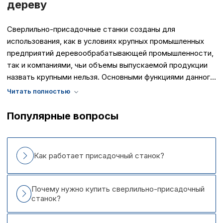
дереву
Сверлильно-присадочные станки созданы для
использования, как в условиях крупных промышленных
предприятий деревообрабатывающей промышленности,
так и компаниями, чьи объемы выпускаемой продукции
назвать крупными нельзя. Основными функциями данного
оборудования является сверление отверстий для
фурнитуры корпусной мебели, модели которой
предполагают наличие большого количества различных
Популярные вопросы
отверстий. Причем отклонения, пусть даже самые
минимальные, при изготовлении гнезд и отверстий не
допускаются, как и не допускаются сколы и другие виды
Как работает присадочный станок?
повреждений.
Почему нужно купить сверлильно-присадочный
станок?