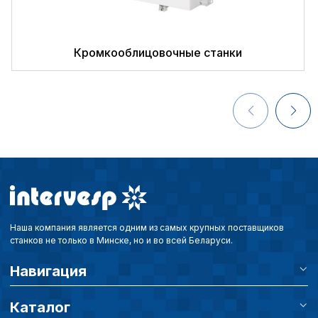
заготовки в автоматическом режиме;
Определяется, сколько станок сможет
сбор опилок;
работать без перерыва.
возможность сохранить в памяти карты
Кромкооблицовочные станки
Допустимые размеры обрабатываемых
присадок;
заготовок.
смена рабочего инструмента.
Количество шпинделей. Показывает,
сколько отверстий можно сделать в один
рабочий цикл.
Наша компания является одним из самых крупных поставщиков
станков не только в Минске, но и во всей Беларуси.
Навигация
Каталог