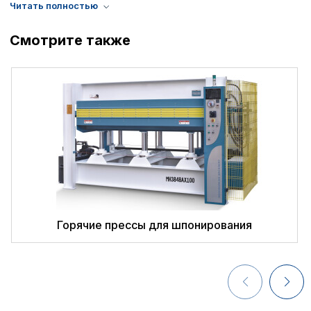
Смотрите также
Политика в отнош
обработки сookies
Настройте параметры и
файлов cookie
Вы можете настроить ис
каждого типа файлов co
типа «технические (обяз
без которых невозможно
функционирование сайта
Ваш выбор настроек на 1
Горячие прессы для шпонирования
этого периода Сайт сно
согласие. Вы вправе изм
настроек файлов cookie (
согласие) в любое врем
путем перехода по ссыл
верхней части страницы