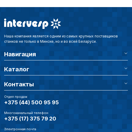
настроек cookie».
Перед тем как совершит
параметров использован
можете ознакомиться с
обработки персональны
списком файлов cookie
,
описание и сроки хранен
Наша компания является одним из самых крупных поставщиков
станков не только в Минске, но и во всей Беларуси.
Навигация
Технические (об
cookie-файлы
Каталог
Аналитические c
Контакты
Отдел продаж
+375 (44) 500 95 95
Внимание:
Отключени
cookie файлов не поз
Многоканальный телефон
определять предпоч
+375 (17) 375 79 20
пользователей сайта,
наиболее и наименее
Электронная почта