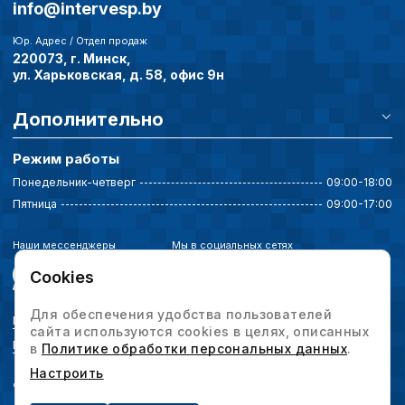
страницы и принимат
info@intervesp.by
совершенствованию 
исходя из предпочте
Юр. Адрес / Отдел продаж
пользователей.
220073, г. Минск,
ул. Харьковская, д. 58, офис 9н
Сохранить выбор
Дополнительно
Режим работы
Понедельник-четверг
09:00-18:00
Пятница
09:00-17:00
Наши мессенджеры
Мы в социальных сетях
Cookies
Для обеспечения удобства пользователей
Политика конфиденциальности
сайта используются cookies в целях, описанных
Выбор настроек cookie
в
Политике обработки персональных данных
.
Настроить
© 2026 Интервесп — производственное оборудование. Все права защищены.