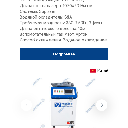
Длина волны лазера: 1070±20 Нм нм
Система: Suplaser
Водяной охладитель: S&A
Технические (об
Требуемая мощность: 380 В 50Гц 3 фазы
cookie-файлы
Длина оптического волокна: 10м
Вспомогательный газ: Азот/Аргон
Способ охлаждения: Водяное охлаждение
Аналитические c
Подробнее
Внимание:
Отключени
Китай
cookie файлов не поз
определять предпоч
пользователей сайта,
наиболее и наименее
страницы и принимат
совершенствованию 
исходя из предпочте
пользователей.