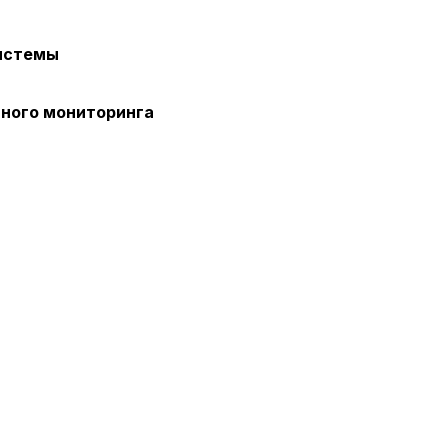
, содерж
cookie
системы
Технич
нного мониторинга
Аналит
Внимание:
предпочтен
страницы и
предпочтен
Сохранить выб