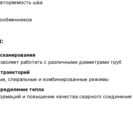
овторяемость шва
лообменников
Пол
:
обр
 сканирования
озволяет работать с различными диаметрами труб
 траекторий
Настройте па
ые, спиральные и комбинированные режимы
Вы можете нас
«технические 
пределение тепла
функционирова
ормаций и повышение качества сварного соединения
периода Сайт 
cookie (в т.ч.
в нижней или 
Перед тем как
можете ознак