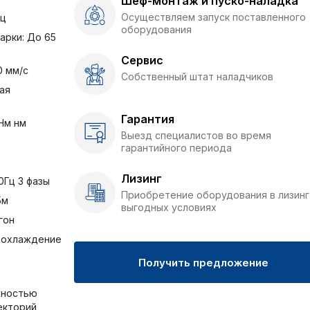
Шеф-монтаж и пуско-наладка
Осуществляем запуск поставленного
Гц
оборудования
арки: До 65
Сервис
0 мм/с
Собственный штат наладчиков
ая
Гарантия
Нм нм
Выезд специалистов во время
гарантийного периода
Лизинг
0Гц 3 фазы
Приобретение оборудования в лизинг
5м
выгодных условиях
гон
 охлаждение
Получить предложение
жностью
екторий