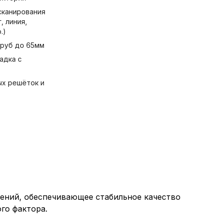
сканирования
, линия,
.)
труб до 65мм
адка с
ых решёток и
ений, обеспечивающее стабильное качество
го фактора.