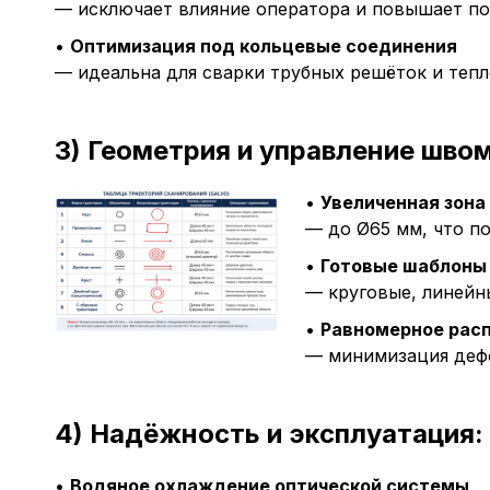
— исключает влияние оператора и повышает п
•
Оптимизация под кольцевые соединения
— идеальна для сварки трубных решёток и теп
3) Геометрия и управление швом
•
Увеличенная зона
— до Ø65 мм, что п
•
Готовые шаблоны
— круговые, линейн
•
Равномерное рас
— минимизация деф
4) Надёжность и эксплуатация:
•
Водяное охлаждение оптической системы