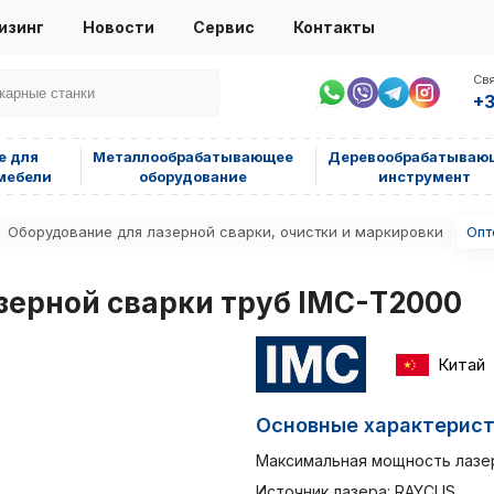
изинг
Новости
Сервис
Контакты
Свя
+3
е для
Металлообрабатывающее
Деревообрабатываю
мебели
оборудование
инструмент
Оборудование для лазерной сварки, очистки и маркировки
Опт
зерной сварки труб IMC-Т2000
Китай
Основные характерис
Максимальная мощность лазе
Источник лазера: RAYCUS