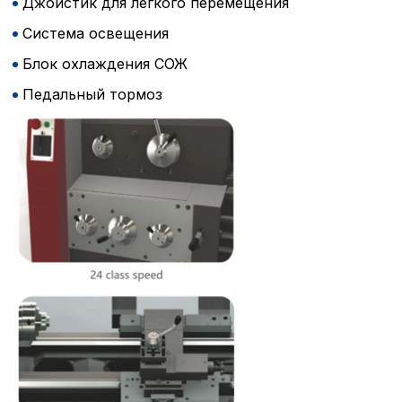
Джойстик для легкого перемещения
Система освещения
Блок охлаждения СОЖ
Педальный тормоз
Политика в отнош
обработки сookies
Настройте параметры и
файлов cookie
Вы можете настроить ис
каждого типа файлов co
типа «технические (обяз
без которых невозможно
функционирование сайта
Ваш выбор настроек на 1