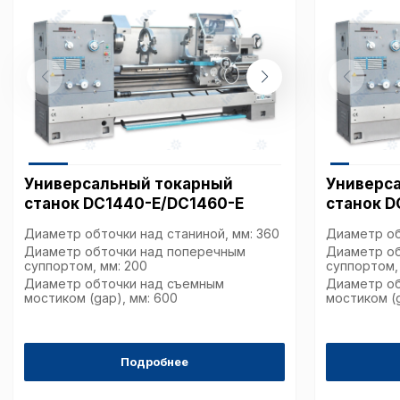
Универсальный токарный
Универс
станок DC1440-E/DC1460-E
станок D
Диаметр обточки над станиной, мм: 360
Диаметр об
Диаметр обточки над поперечным
Диаметр о
суппортом, мм: 200
суппортом,
Диаметр обточки над съемным
Диаметр о
мостиком (gap), мм: 600
мостиком (g
Подробнее