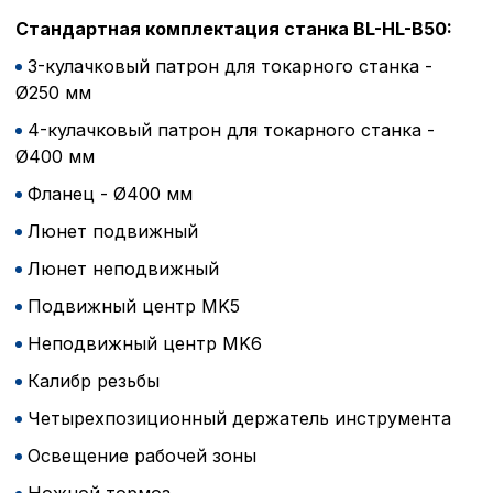
Внимание:
Отключени
Стандартная комплектация станка BL-HL-B50:
cookie файлов не поз
3-кулачковый патрон для токарного станка -
определять предпоч
пользователей сайта,
Ø250 мм
наиболее и наименее
4-кулачковый патрон для токарного станка -
страницы и принимат
совершенствованию 
Ø400 мм
исходя из предпочте
Фланец - Ø400 мм
пользователей.
Люнет подвижный
Люнет неподвижный
Сохранить выбор
Подвижный центр MK5
Неподвижный центр MK6
Калибр резьбы
Четырехпозиционный держатель инструмента
Освещение рабочей зоны
Ножной тормоз