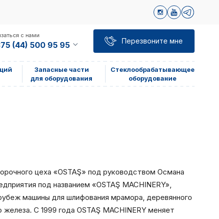
заться с нами
Перезвоните мне
75 (44) 500 95 95
щий
Запасные части
Стеклообрабатывающее
для оборудования
оборудование
 сборочного цеха «OSTAŞ» под руководством Османа
предприятия под названием «OSTAŞ MACHINERY»,
 рубеж машины для шлифования мрамора, деревянного
го железа. С 1999 года OSTAŞ MACHINERY меняет