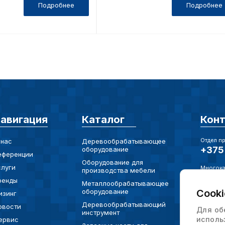
Подробнее
Подробнее
Сохранить выб
авигация
Каталог
Кон
Отдел п
 нас
Деревообрабатывающее
+375 
оборудование
еференции
Оборудование для
слуги
Многока
производства мебели
+375 
ренды
Металлообрабатывающее
Cooki
оборудование
изинг
Электро
info@
Деревообрабатывающий
овости
Для об
инструмент
исполь
ервис
Юр. Адр