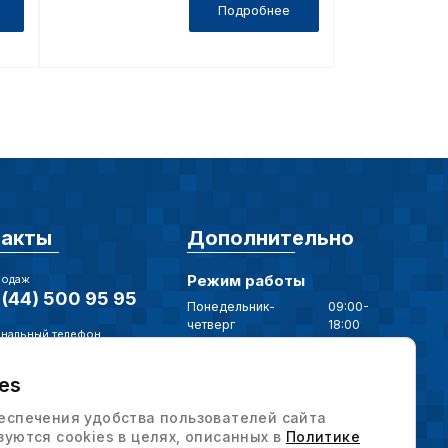
Подробнее
ор
такты
Дополнительно
Режим работы
родаж
(44) 500 95 95
Понедельник-
09:00-
четверг
18:00
нальный телефон
Пятница
09:00-17:00
(17) 375 79 20
es
нная почта
Наши мессенджеры
intervesp.by
еспечения удобства пользователей сайта
зуются cookies в целях, описанных в
Политике
ес / Отдел продаж