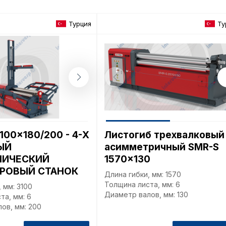
Турция
Ту
Пол
обр
100x180/200 - 4-Х
Листогиб трехвалковый
ЫЙ
асимметричный SMR-S
ЛИЧЕСКИЙ
1570x130
Настройте па
РОВЫЙ СТАНОК
Длина гибки, мм: 1570
Вы можете нас
Толщина листа, мм: 6
 мм: 3100
«технические 
Диаметр валов, мм: 130
та, мм: 6
функционирова
ов, мм: 200
периода Сайт 
cookie (в т.ч.