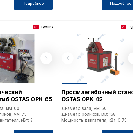
Подробнее
Подробнее
в нижней или 
Перед тем как
можете ознак
Турция
Ту
, содерж
cookie
Технич
Аналит
ический
Профилегибочный стан
гиб OSTAS OPK-65
OSTAS OPK-42
Внимание:
предпочтен
а, мм: 60
Диаметр вала, мм: 50
страницы и
иков, мм: 75
Диаметр роликов, мм: 158
предпочтен
игателя, кВт: 3
Мощность двигателя, кВт: 0,75