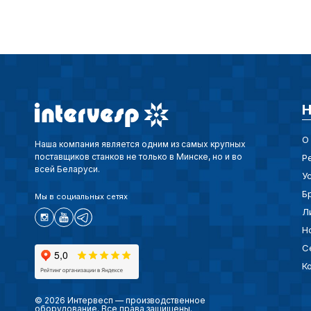
Н
О
Наша компания является одним из самых крупных
поставщиков станков не только в Минске, но и во
Р
всей Беларуси.
У
Б
Мы в социальных сетях
Л
Н
С
К
© 2026 Интервесп — производственное
оборудование. Все права защищены.