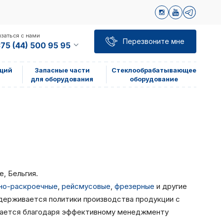
заться с нами
Перезвоните мне
75 (44) 500 95 95
щий
Запасные части
Стеклообрабатывающее
для оборудования
оборудование
е, Бельгия.
но-раскроечные
,
рейсмусовые
,
фрезерные
и другие
держивается политики производства продукции с
игается благодаря эффективному менеджменту