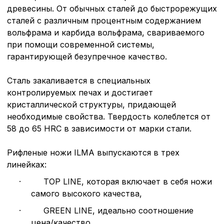
древесины. От обычных сталей до быстрорежущих
сталей с различным процентным содержанием
вольфрама и карбида вольфрама, свариваемого
при помощи современной системы,
гарантирующей безупречное качество.
Сталь закаливается в специальных
контролируемых печах и достигает
Политика в отнош
кристаллической структуры, придающей
обработки сookies
необходимые свойства. Твердость колеблется от
58 до 65 HRC в зависимости от марки стали.
Настройте параметры и
файлов cookie
Рифленые ножи ILMA выпускаются в трех
Вы можете настроить ис
линейках:
каждого типа файлов co
типа «технические (обяз
·
TOP LINE, которая включает в себя ножи
без которых невозможно
самого высокого качества,
функционирование сайта
Ваш выбор настроек на 1
·
GREEN LINE, идеально соотношение
этого периода Сайт сно
цена/качество,