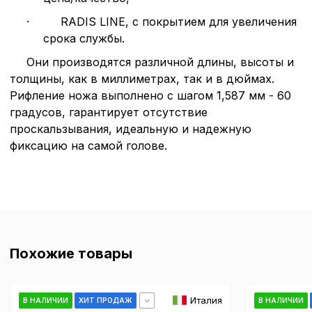
согласие. Вы вправе изм
настроек файлов cookie (
·
RADIS LINE, с покрытием для увеличения
согласие) в любое врем
срока службы.
путем перехода по ссыл
верхней части страницы
Они производятся различной длины, высоты и
настроек cookie».
толщины, как в миллиметрах, так и в дюймах.
Перед тем как совершит
параметров использован
Рифление ножа выполнено с шагом 1,587 мм - 60
можете ознакомиться с
градусов, гарантирует отсутствие
обработки персональны
проскальзывания, идеальную и надежную
списком файлов cookie
,
фиксацию на самой голове.
описание и сроки хранен
Технические (об
cookie-файлы
Похожие товары
Аналитические c
Италия
В НАЛИЧИИ
ХИТ ПРОДАЖ
В НАЛИЧИИ