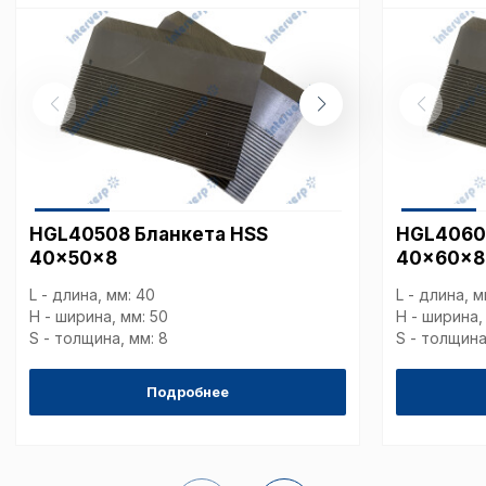
Внимание:
Отключени
cookie файлов не поз
определять предпоч
пользователей сайта,
наиболее и наименее
страницы и принимат
совершенствованию 
исходя из предпочте
пользователей.
HGL40508 Бланкета HSS
HGL4060
Сохранить выбор
40x50x8
40x60x8
L - длина, мм: 40
L - длина, м
H - ширина, мм: 50
H - ширина,
S - толщина, мм: 8
S - толщина
Подробнее