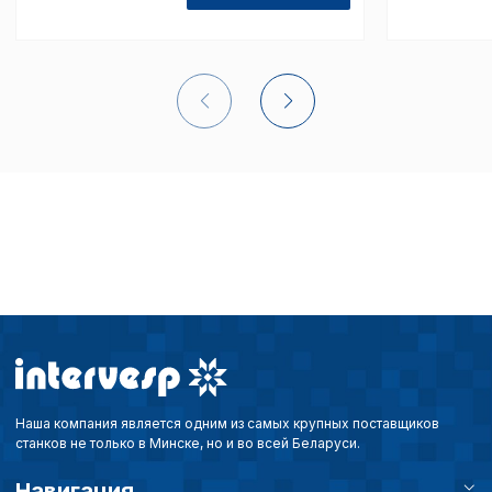
списком файлов cookie
,
описание и сроки хранен
Технические (об
cookie-файлы
Аналитические c
Внимание:
Отключени
cookie файлов не поз
определять предпоч
пользователей сайта,
наиболее и наименее
страницы и принимат
совершенствованию 
Наша компания является одним из самых крупных поставщиков
исходя из предпочте
станков не только в Минске, но и во всей Беларуси.
пользователей.
Навигация