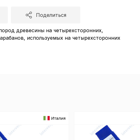
Поделиться
пород древесины на четырехсторонних,
барабанов, используемых на четырехсторонних
итика в отноше
Италия
аботки сookies