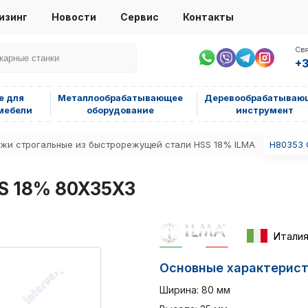
изинг
Новости
Сервис
Контакты
Свя
+3
е для
Металлообрабатывающее
Деревообрабатываю
мебели
оборудование
инструмент
жи строгальные из быстрорежущей стали HSS 18% ILMA
H80353 
S 18% 80X35X3
Итали
Основные характерис
Ширина: 80 мм