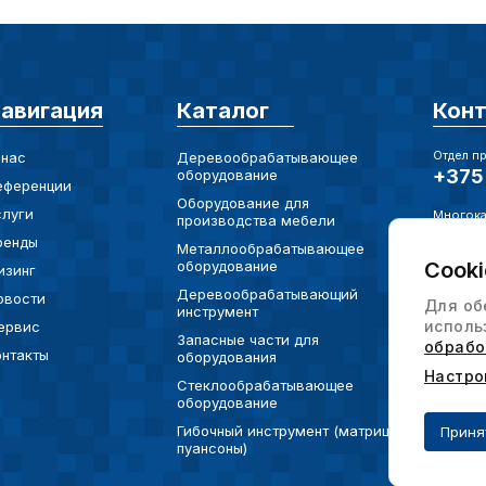
Внимание:
предпочтен
страницы и
авигация
Каталог
Кон
предпочтен
Отдел п
 нас
Деревообрабатывающее
+375 
оборудование
еференции
Сохранить выб
Оборудование для
слуги
Многока
производства мебели
+375 
ренды
Металлообрабатывающее
оборудование
Cooki
изинг
Электро
info@
Деревообрабатывающий
овости
Для об
инструмент
исполь
ервис
Юр. Адр
Запасные части для
обрабо
онтакты
220073
оборудования
ул. Ха
Настро
Стеклообрабатывающее
офис 
оборудование
Гибочный инструмент (матрицы,
Приня
пуансоны)