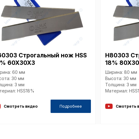
Настройте па
Вы можете нас
«технические 
функционирова
периода Сайт 
cookie (в т.ч.
60303 Строгальный нож HSS
H80303 Ст
в нижней или 
8% 60X30X3
18% 80X3
Перед тем как
можете ознак
рина: 60 мм
Ширина: 80 мм
, содерж
cookie
сота: 30 мм
Высота: 30 мм
лщина: 3 мм
Толщина: 3 мм
териал: HSS18%
Материал: HSS
Технич
Подробнее
Смотреть видео
Смотреть 
Аналит