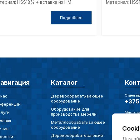
териал: HSS18% + вставка из НМ
Материал: HSS
Аналит
Подробнее
Внимание:
предпочтен
страницы и
предпочтен
авигация
Каталог
Кон
Сохранить выб
Отдел п
 нас
Деревообрабатывающее
+375 
оборудование
еференции
Оборудование для
слуги
Многока
производства мебели
+375 
ренды
Металлообрабатывающее
оборудование
Cooki
изинг
Электро
info@
Деревообрабатывающий
овости
Для об