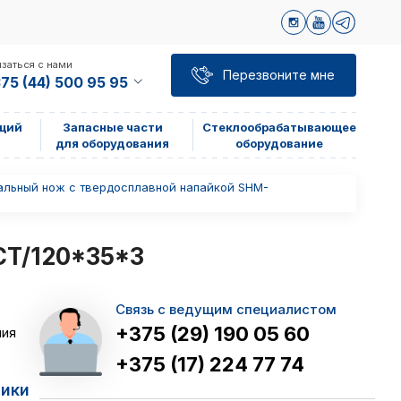
заться с нами
Перезвоните мне
75 (44) 500 95 95
щий
Запасные части
Стеклообрабатывающее
для оборудования
оборудование
альный нож с твердосплавной напайкой SHM-
3
CT/120*35*3
Связь с ведущим специалистом
+375 (29) 190 05 60
ния
+375 (17) 224 77 74
тики