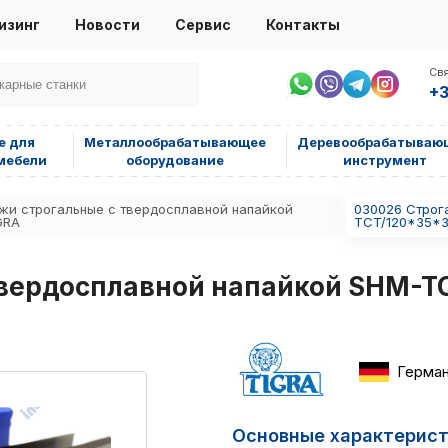
изинг
Новости
Сервис
Контакты
Свя
+3
е для
Металлообрабатывающее
Деревообрабатываю
мебели
оборудование
инструмент
жи строгальные с твердосплавной напайкой
030026 Строг
GRA
TCT/120*35*
твердосплавной напайкой SHM-T
Герма
Основные характерис