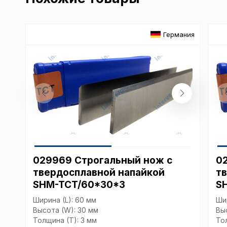
Германия
029969 Строгальный нож с
0
твердосплавной напайкой
т
SHM-TCT/60*30*3
S
Ширина (L): 60 мм
Ши
Высота (W): 30 мм
Вы
Толщина (T): 3 мм
То