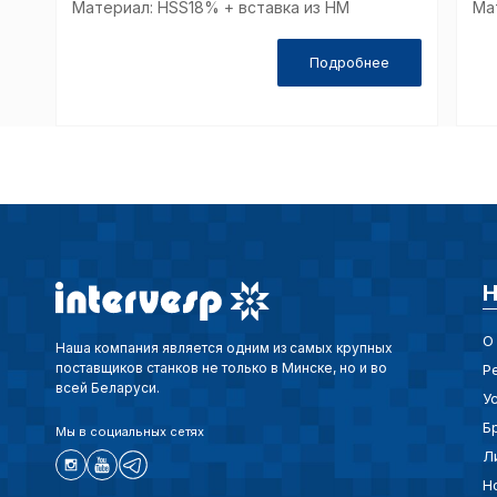
Материал: HSS18% + вставка из НМ
Ма
Подробнее
Н
О
Наша компания является одним из самых крупных
поставщиков станков не только в Минске, но и во
Р
всей Беларуси.
У
Б
Мы в социальных сетях
Л
Н