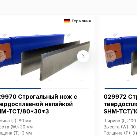
обр
Германия
Настройте па
Вы можете нас
«технические 
функционирова
периода Сайт 
cookie (в т.ч.
в нижней или 
Перед тем как
можете ознак
29970 Строгальный нож с
029972 Ст
, содерж
cookie
вердосплавной напайкой
твердоспл
HM-TCT/80*30*3
SHM-TCT/1
рина (L): 80 мм
Ширина (L): 100
Технич
сота (W): 30 мм
Высота (W): 30
лщина (T): 3 мм
Толщина (T): 3