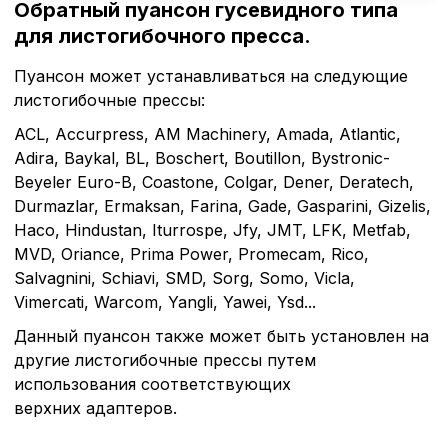
Обратный пуансон гусевидного типа
для листогибочного пресса.
Пуансон может устанавливаться на следующие
листогибочные прессы:
ACL, Accurpress, AM Machinery, Amada, Atlantic,
Adira, Baykal, BL, Boschert, Boutillon, Bystronic-
Beyeler Euro-B, Coastone, Colgar, Dener, Deratech,
Durmazlar, Ermaksan, Farina, Gade, Gasparini, Gizelis,
Haco, Hindustan, Iturrospe, Jfy, JMT, LFK, Metfab,
MVD, Oriance, Prima Power, Promecam, Rico,
Salvagnini, Schiavi, SMD, Sorg, Somo, Vicla,
Vimercati, Warcom, Yangli, Yawei, Ysd...
Данный пуансон также может быть установлен на
Политика в отнош
другие листогибочные прессы путем
обработки сookies
использования соответствующих
верхних адаптеров.
Настройте параметры и
файлов cookie