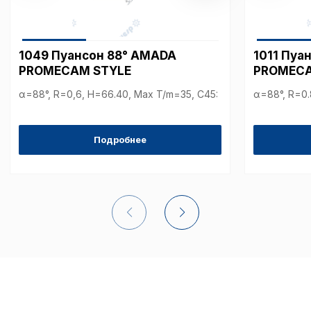
Аналитические c
1049 Пуансон 88° AMADA
1011 Пуа
PROMECAM STYLE
PROMECA
α=88°, R=0,6, H=66.40, Max T/m=35, С45:
α=88°, R=0.
Внимание:
Отключени
cookie файлов не поз
определять предпоч
Подробнее
пользователей сайта,
наиболее и наименее
страницы и принимат
совершенствованию 
исходя из предпочте
пользователей.
Сохранить выбор