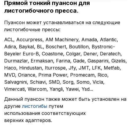
Прямой тонкий пуансон для
листогибочного пресса.
Пуансон может устанавливаться на следующие
листогибочные прессы:
ACL, Accurpress, AM Machinery, Amada, Atlantic,
Adira, Baykal, BL, Boschert, Boutillon, Bystronic-
Beyeler Euro-B, Coastone, Colgar, Dener, Deratech,
Durmazlar, Ermaksan, Farina, Gade, Gasparini, Gizelis,
Haco, Hindustan, Iturrospe, Jfy, JMT, LFK, Metfab,
MVD, Oriance, Prima Power, Promecam, Rico,
Salvagnini, Schiavi, SMD, Sorg, Somo, Vicla,
Vimercati, Warcom, Yangli, Yawei, Ysd...
Данный пуансон также может быть установлен на
Политика в отнош
другие
листогибы
путем
обработки сookies
использования соответствующих
верхних адаптеров.
Настройте параметры и
файлов cookie