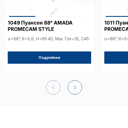
Аналитические c
1049 Пуансон 88° AMADA
1011 Пуа
PROMECAM STYLE
PROMECA
α=88°, R=0,6, H=66.40, Max T/m=35, С45:
α=88°, R=0.
Внимание:
Отключени
cookie файлов не поз
определять предпоч
Подробнее
пользователей сайта,
наиболее и наименее
страницы и принимат
совершенствованию 
исходя из предпочте
пользователей.
Сохранить выбор