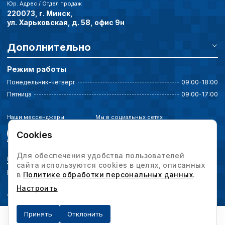
Юр. Адрес / Отдел продаж
220073, г. Минск,
ул. Харьковская, д. 58, офис 9н
Дополнительно
Режим работы
Понедельник-четверг
09:00-18:00
Пятница
09:00-17:00
Наши мессенджеры
Мы в социальных сетях
Cookies
Для обеспечения удобства пользователей
Политика конфиденциальности
сайта используются cookies в целях, описанных
Выбор настроек cookie
в
Политике обработки персональных данных
.
Настроить
© 2026 Интервесп — производственное оборудование. Все права защищены.
Принять
Отклонить