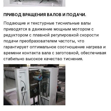
ПРИВОД ВРАЩЕНИЯ ВАЛОВ И ПОДАЧИ.
Политика в отнош
Подающие и текстурные тиснильные валы
обработки сookies
приводятся в движение мощным мотором с
редуктором с плавной регулировкой скорости
подачи преобразователем частоты, что
Настройте параметры и
файлов cookie
гарантирует оптимальное соотношение нагрева и
Вы можете настроить ис
времени контакта вала с заготовкой, обеспечивая
каждого типа файлов co
стабильно высокое качество тиснения.
типа «технические (обяз
без которых невозможно
функционирование сайта
Ваш выбор настроек на 1
этого периода Сайт сно
согласие. Вы вправе изм
настроек файлов cookie (
согласие) в любое врем
путем перехода по ссыл
верхней части страницы
настроек cookie».