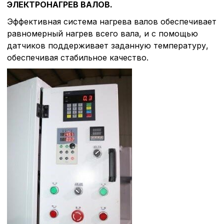
Перед тем как совершит
ЭЛЕКТРОНАГРЕВ ВАЛОВ.
параметров использован
можете ознакомиться с
Эффективная система нагрева валов обеспечивает
обработки персональны
равномерный нагрев всего вала, и с помощью
списком файлов cookie
,
датчиков поддерживает заданную температуру,
описание и сроки хранен
обеспечивая стабильное качество.
Технические (об
cookie-файлы
Аналитические c
Внимание:
Отключени
cookie файлов не поз
определять предпоч
пользователей сайта,
наиболее и наименее
страницы и принимат