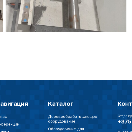
предпочтен
Сохранить выб
авигация
Каталог
Кон
Отдел п
 нас
Деревообрабатывающее
+375 
оборудование
еференции
Оборудование для
слуги