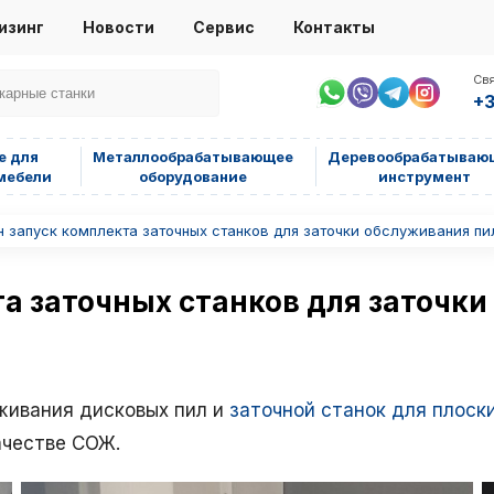
изинг
Новости
Сервис
Контакты
Свя
+3
е для
Металлообрабатывающее
Деревообрабатываю
мебели
оборудование
инструмент
 запуск комплекта заточных станков для заточки обслуживания пи
а заточных станков для заточки
живания дисковых пил и
заточной станок для плоск
ачестве СОЖ.