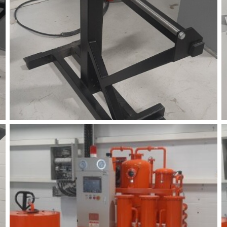
Пол
обр
Настройте па
Вы можете нас
«технические 