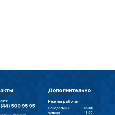
ий пользователей.
ор
такты
Дополнительно
Режим работы
родаж
(44) 500 95 95
Понедельник-
09:00-
четверг
18:00