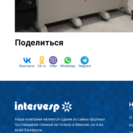
Поделиться
Вконтакте
Ok.ru
Viber
WhatsApp
Telegram
Н
О
Наша компания является одним из самых крупных
поставщиков станков не только в Минске, но и во
Р
всей Беларуси.
У