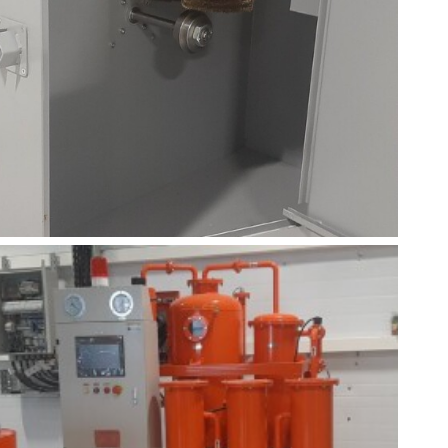
итика в отноше
аботки сookies
раметры использования файлов cookie
троить использование каждого типа файлов cookie, з
(обязательные) cookie», без которых невозможно ко