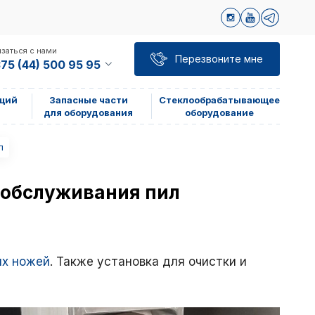
заться с нами
Перезвоните мне
75 (44) 500 95 95
щий
Запасные части
Стеклообрабатывающее
для оборудования
оборудование
л
 обслуживания пил
их ножей
. Также установка для очистки и