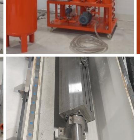
функционирова
периода Сайт 
cookie (в т.ч.
в нижней или 
Перед тем как
можете ознак
, содерж
cookie
Технич
Аналит
Внимание:
предпочтен
страницы и