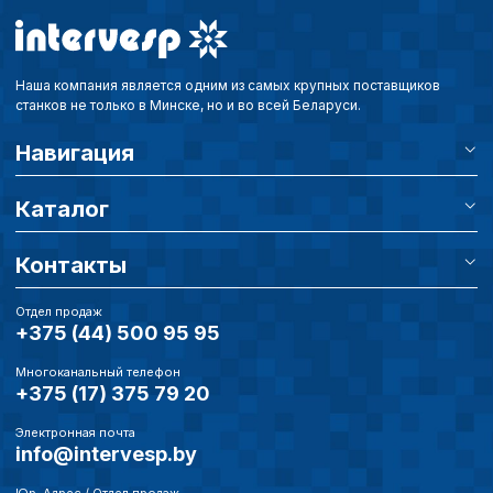
параметров использован
можете ознакомиться с
обработки персональны
списком файлов cookie
,
Наша компания является одним из самых крупных поставщиков
описание и сроки хранен
станков не только в Минске, но и во всей Беларуси.
Навигация
Технические (об
cookie-файлы
Каталог
Контакты
Аналитические c
Отдел продаж
+375 (44) 500 95 95
Внимание:
Отключени
Многоканальный телефон
cookie файлов не поз
+375 (17) 375 79 20
определять предпоч
пользователей сайта,
Электронная почта
наиболее и наименее
info@intervesp.by
страницы и принимат
совершенствованию 