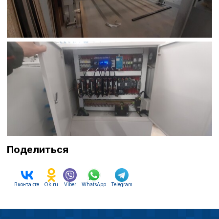
Политика в отнош
обработки сookies
Настройте параметры и
файлов cookie
Вы можете настроить ис
каждого типа файлов co
типа «технические (обяз
без которых невозможно
функционирование сайта
Ваш выбор настроек на 1
Поделиться
этого периода Сайт сно
согласие. Вы вправе изм
настроек файлов cookie (
согласие) в любое врем
Вконтакте
Ok.ru
Viber
WhatsApp
Telegram
путем перехода по ссыл
верхней части страницы
настроек cookie».
Перед тем как совершит