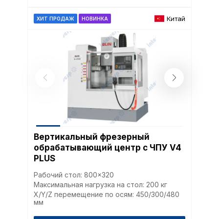
Китай
ХИТ ПРОДАЖ
НОВИНКА
Политика в отнош
обработки сookies
Настройте параметры и
файлов cookie
Вы можете настроить ис
Вертикальный фрезерный
каждого типа файлов co
типа «технические (обяз
обрабатывающий центр с ЧПУ V4
без которых невозможно
PLUS
функционирование сайта
Ваш выбор настроек на 1
Рабочий стол: 800×320
этого периода Сайт сно
Максимальная нагрузка на стол: 200 кг
согласие. Вы вправе изм
X/Y/Z перемещение по осям: 450/300/480
настроек файлов cookie (
мм
согласие) в любое врем