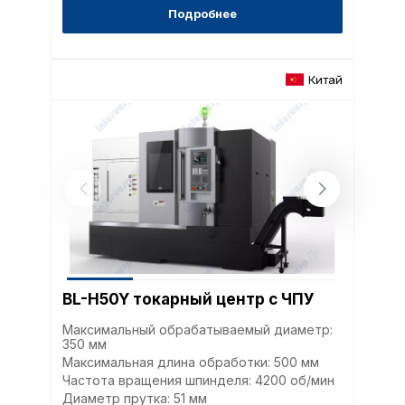
путем перехода по ссыл
Подробнее
верхней части страницы
настроек cookie».
Перед тем как совершит
параметров использован
Китай
можете ознакомиться с
обработки персональны
списком файлов cookie
,
описание и сроки хранен
Технические (об
cookie-файлы
Аналитические c
BL-H50Y токарный центр с ЧПУ
Максимальный обрабатываемый диаметр:
350 мм
Внимание:
Отключени
Максимальная длина обработки: 500 мм
cookie файлов не поз
Частота вращения шпинделя: 4200 об/мин
определять предпоч
Диаметр прутка: 51 мм