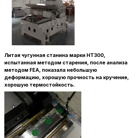
cookie-файлы
Аналитические c
Внимание:
Отключени
Литая чугунная станина марки HT300,
cookie файлов не поз
испытанная методом старения, после анализа
определять предпоч
пользователей сайта,
методом FEA, показала небольшую
наиболее и наименее
деформацию, хорошую прочность на кручение,
страницы и принимат
хорошую термостойкость.
совершенствованию 
исходя из предпочте
пользователей.
Сохранить выбор