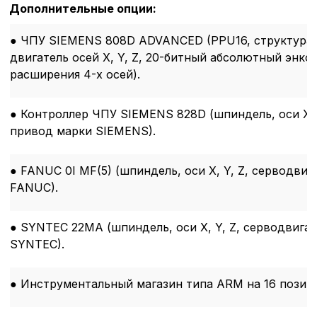
Дополнительные опции:
● ЧПУ SIEMENS 808D ADVANCED (PPU16, структура 
двигатель осей X, Y, Z, 20-битный абсолютный энк
расширения 4-х осей).
● Контроллер ЧПУ SIEMENS 828D (шпиндель, оси X, 
привод марки SIEMENS).
● FANUC 0I MF(5) (шпиндель, оси X, Y, Z, серводви
FANUC).
● SYNTEC 22MA (шпиндель, оси X, Y, Z, серводвига
SYNTEC).
Политика в отнош
обработки сookies
● Инструментальный магазин типа ARM на 16 позиц
Настройте параметры и