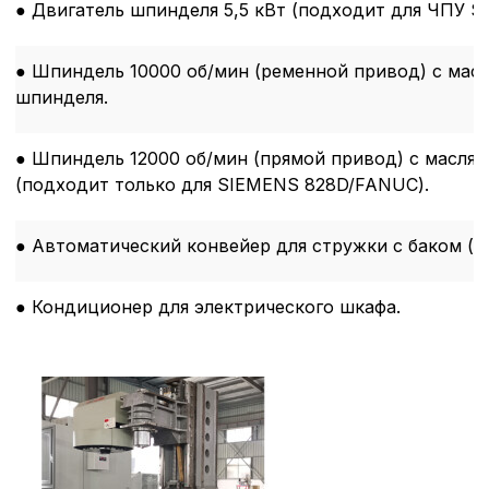
● Двигатель шпинделя 5,5 кВт (подходит для ЧПУ 
файлов cookie
Вы можете настроить ис
каждого типа файлов co
● Шпиндель 10000 об/мин (ременной привод) с ма
типа «технические (обяз
шпинделя.
без которых невозможно
функционирование сайта
Ваш выбор настроек на 1
● Шпиндель 12000 об/мин (прямой привод) с масл
этого периода Сайт сно
(подходит только для SIEMENS 828D/FANUC).
согласие. Вы вправе изм
настроек файлов cookie (
согласие) в любое врем
● Автоматический конвейер для стружки с баком (ц
путем перехода по ссыл
верхней части страницы
настроек cookie».
● Кондиционер для электрического шкафа.
Перед тем как совершит
параметров использован
можете ознакомиться с
обработки персональны
списком файлов cookie
,
описание и сроки хранен
Технические (об