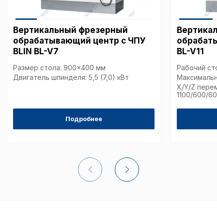
Вертикальный фрезерный
Вертика
обрабатывающий центр с ЧПУ
обрабат
BLIN BL-V7
BL-V11
Размер стола: 900×400 мм
Рабочий ст
Двигатель шпинделя: 5,5 (7,0) кВт
Максимальна
X/Y/Z пере
1100/600/6
Подробнее