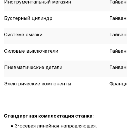
Инструментальный магазин
Тайвань
Бустерный цилиндр
Тайвань
Система смазки
Тайвань
Силовые выключатели
Тайвань
Пневматические детали
Тайвань
Электрические компоненты
Франция
Стандартная комплектация станка:
● 3-осевая линейная направляющая.