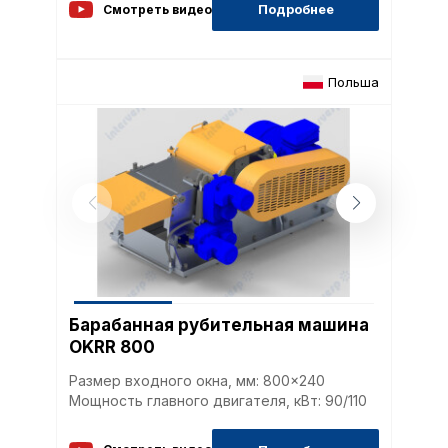
cookie-файлы
Подробнее
Смотреть видео
Аналитические c
Польша
Внимание:
Отключени
cookie файлов не поз
определять предпоч
пользователей сайта,
наиболее и наименее
страницы и принимат
совершенствованию 
исходя из предпочте
пользователей.
Барабанная рубительная машина
OKRR 800
Сохранить выбор
Размер входного окна, мм: 800x240
Мощность главного двигателя, кВт: 90/110