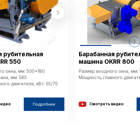
ащим их описание и сроки хранения.
еские (обязательные) cookie-файлы
ические cookie-файлы
я рубительная
Барабанная рубите
RR 550
машина OKRR 800
о окна, мм: 500x180
Размер входного окна, мм:
ана, мм: 585
Мощность главного двигател
Отключение аналитических cookie файлов не позво
ого двигателя, кВт: 55/75
ия пользователей сайта, в том числе наиболее и 
 принимать меры по совершенствованию работы са
ий пользователей.
Подробнее
видео
Смотреть видео
ор