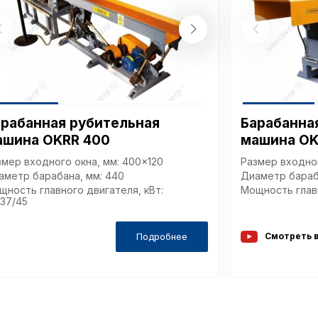
, содерж
cookie
Технич
Аналит
арабанная рубительная
Барабанна
ашина OKRR 400
машина OK
змер входного окна, мм: 400x120
Размер входног
аметр барабана, мм: 440
Диаметр бараб
Внимание:
щность главного двигателя, кВт:
Мощность главн
/37/45
предпочтен
страницы и
предпочтен
Подробнее
Смотреть 
Сохранить выб