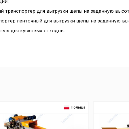
ции:
й транспортер для выгрузки щепы на заданную высот
портер ленточный для выгрузки щепы на заданную вы
Пол
ель для кусковых отходов.
обр
Настройте па
Вы можете нас
«технические 
функционирова
периода Сайт 
Польша
cookie (в т.ч.
в нижней или 
Перед тем как
можете ознак