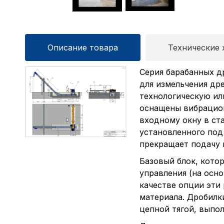
Описание товара
Технические 
Серия барабанных д
для измельчения др
технологическую ил
оснащены вибрацио
входному окну в ста
установленного под
прекращает подачу 
Базовый блок, кото
управления (на осно
качестве опции эти
материала. Дробилк
цепной тягой, выпо