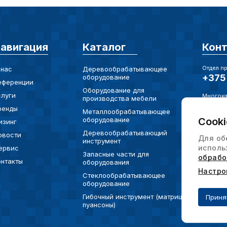
авигация
Каталог
Кон
Отдел п
 нас
Деревообрабатывающее
+375 
оборудование
еференции
Оборудование для
слуги
Многока
производства мебели
+375 
ренды
Металлообрабатывающее
оборудование
Cooki
изинг
Электро
info@
Деревообрабатывающий
овости
Для об
инструмент
исполь
ервис
Юр. Адр
Запасные части для
обрабо
онтакты
220073
оборудования
ул. Ха
Настро
Стеклообрабатывающее
офис 
оборудование
Гибочный инструмент (матрицы,
Приня
пуансоны)