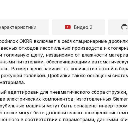
характеристики
Видео 2
робилок OKRR включает в себя стационарные дробилк
евесных отходов лесопильных производств и столярн
и топливную щепу, независимо от влажности материал
нными питателями, обеспечивающими автоматическую
нке. Размер щепы зависит от количества ножей в бар
 режущей головкой. Дробилки также оснащены систем
материала.
рый адаптирован для пневматического сбора стружки, 
ве электрических компонентов, изготовленных Siemens
 рубильные машины могут быть оснащены инвертором 
и также могут быть дополнительно оснащены системо
лненного в соответствии с параметрами, данными кли