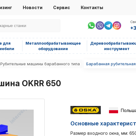
изинг
Новости
Сервис
Контакты
Свя
+3
е для
Металлообрабатывающее
Деревообрабатываю
мебели
оборудование
инструмент
Рубительные машины барабанного типа
Барабанная рубительна
шина OKRR 650
Польш
Основные характерис
Размер входного окна, мм: 65