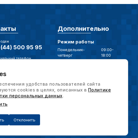
такты
Дополнительно
Режим работы
родаж
(44) 500 95 95
Понедельник-
09:00-
четверг
18:00
нальный телефон
Пятница
09:00-17:00
(17) 375 79 20
es
нная почта
Наши мессенджеры
intervesp.by
еспечения удобства пользователей сайта
зуются cookies в целях, описанных в
Политике
ес / Отдел продаж
тки персональных данных
.
, г. Минск,
Политика конфиденциальности
рьковская, д. 58,
Выбор настроек cookie
ить
9н
ть
Отклонить