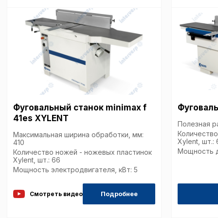
описание и сроки хранен
Технические (об
cookie-файлы
Аналитические c
Фуговальный станок minimax f
Фуговаль
41es XYLENT
Внимание:
Отключени
Полезная р
cookie файлов не поз
Количество
Максимальная ширина обработки, мм:
определять предпоч
Xylent, шт.:
410
пользователей сайта,
Мощность д
Количество ножей - ножевых пластинок
наиболее и наименее
Xylent, шт.: 66
страницы и принимат
Мощность электродвигателя, кВт: 5
совершенствованию 
исходя из предпочте
пользователей.
Подробнее
Смотреть видео