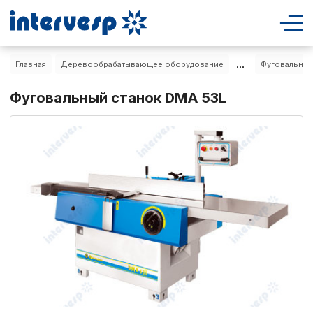
...
Главная
Деревообрабатывающее оборудование
Фуговальные
Фуговальный станок DMA 53L