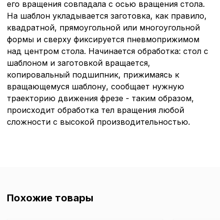
его вращения совпадала с осью вращения стола.
Политика в отнош
На шаблон укладывается заготовка, как правило,
обработки сookies
квадратной, прямоугольной или многоугольной
формы и сверху фиксируется пневмоприжимом
Настройте параметры и
над центром стола. Начинается обработка: стол с
файлов cookie
шаблоном и заготовкой вращается,
Вы можете настроить ис
копировальный подшипник, прижимаясь к
каждого типа файлов co
вращающемуся шаблону, сообщает нужную
типа «технические (обяз
без которых невозможно
траекторию движения фрезе - таким образом,
функционирование сайта
происходит обработка тел вращения любой
Ваш выбор настроек на 1
сложности с высокой производительностью.
этого периода Сайт сно
согласие. Вы вправе изм
настроек файлов cookie (
согласие) в любое врем
путем перехода по ссыл
верхней части страницы
настроек cookie».
Перед тем как совершит
Похожие товары
параметров использован
можете ознакомиться с
обработки персональны