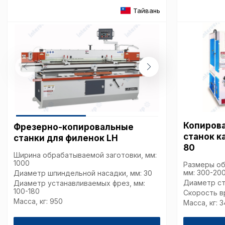
списком файлов cookie
,
Тайвань
описание и сроки хранен
Технические (об
cookie-файлы
Аналитические c
Копиров
Фрезерно-копировальные
станок к
Внимание:
Отключени
станки для филенок LH
cookie файлов не поз
80
Ширина обрабатываемой заготовки, мм:
определять предпоч
1000
Размеры об
пользователей сайта,
мм: 300-20
Диаметр шпиндельной насадки, мм: 30
наиболее и наименее
Диаметр ст
Диаметр устанавливаемых фрез, мм:
страницы и принимат
100-180
Скорость в
совершенствованию 
Масса, кг: 950
Масса, кг: 
исходя из предпочте
пользователей.