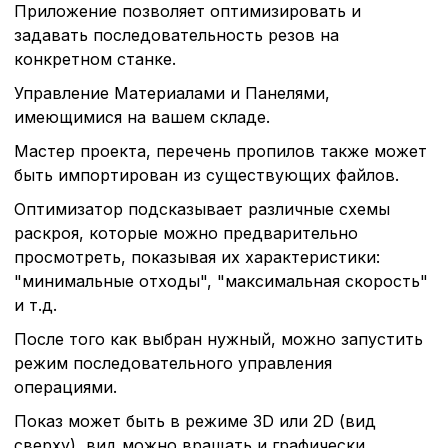
Приложение позволяет оптимизировать и
без которых невозможно
функционирование сайта
задавать последовательность резов на
Ваш выбор настроек на 1
конкретном станке.
этого периода Сайт сно
согласие. Вы вправе изм
Управление Материалами и Панелями,
настроек файлов cookie (
имеющимися на вашем складе.
согласие) в любое врем
путем перехода по ссыл
Мастер проекта, перечень пропилов также может
верхней части страницы
быть импортирован из существующих файлов.
настроек cookie».
Перед тем как совершит
Оптимизатор подсказывает различные схемы
параметров использован
раскроя, которые можно предварительно
можете ознакомиться с
просмотреть, показывая их характеристики:
обработки персональны
"минимальные отходы", "максимальная скорость"
списком файлов cookie
,
описание и сроки хранен
и т.д.
После того как выбран нужный, можно запустить
режим последовательного управления
Технические (об
операциями.
cookie-файлы
Показ может быть в режиме 3D или 2D (вид
сверху), вид можно вращать и графически