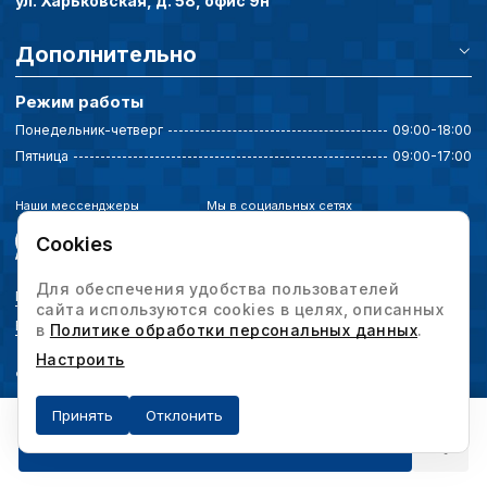
ул. Харьковская, д. 58, офис 9н
Дополнительно
Режим работы
Понедельник-четверг
09:00-18:00
Пятница
09:00-17:00
Наши мессенджеры
Мы в социальных сетях
Cookies
Для обеспечения удобства пользователей
Политика конфиденциальности
сайта используются cookies в целях, описанных
Выбор настроек cookie
в
Политике обработки персональных данных
.
Настроить
© 2026 Интервесп — производственное оборудование. Все права защищены.
Принять
Отклонить
Получить предложение