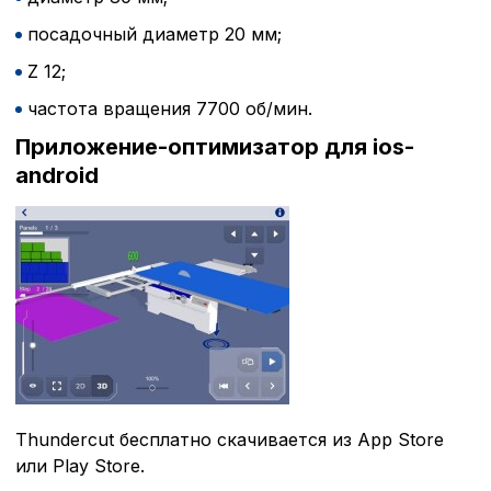
посадочный диаметр 20 мм;
Z 12;
частота вращения 7700 об/мин.
Приложение-оптимизатор для ios-
android
Политика в отнош
обработки сookies
Настройте параметры и
файлов cookie
Thundercut бесплатно скачивается из App Store
Вы можете настроить ис
или Play Store.
каждого типа файлов co
типа «технические (обяз