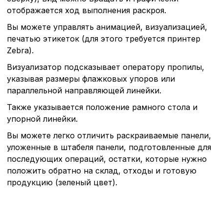
Аналитические c
отображается ход выполнения раскроя.
Вы можете управлять анимацией, визуализацией,
печатью этикеток (для этого требуется принтер
Внимание:
Отключени
Zebra).
cookie файлов не поз
определять предпоч
Визуализатор подсказывает оператору пропилы,
пользователей сайта,
указывая размеры флажковых упоров или
наиболее и наименее
параллельной направляющей линейки.
страницы и принимат
совершенствованию 
Также указывается положение рамного стола и
исходя из предпочте
упорной линейки.
пользователей.
Вы можете легко отличить раскраиваемые панели,
уложенные в штабеля панели, подготовленные для
Сохранить выбор
последующих операций, остатки, которые нужно
положить обратно на склад, отходы и готовую
продукцию (зеленый цвет).