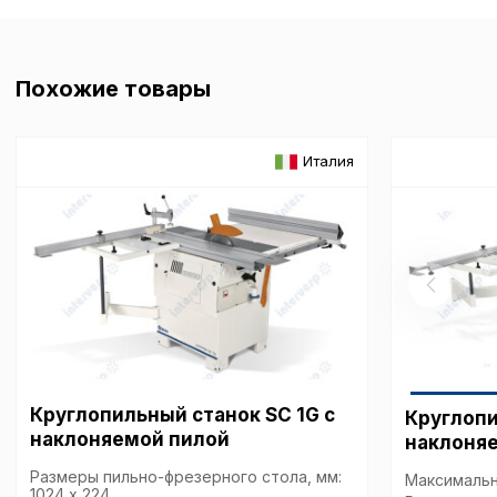
Похожие товары
Италия
Круглопильный станок SC 1G с
Круглопи
наклоняемой пилой
наклоня
Размеры пильно-фрезерного стола, мм:
Максимальн
1024 x 224