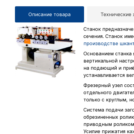
Описание товара
Технические 
Станок предназначе
сечения. Станок им
производстве шкан
Основанием станка 
вертикальной настр
на подающий и приё
устанавливается ве
Фрезерный узел сос
отдельного двигате
только с круглым, 
Система подачи заг
обрезиненных ролик
приводным роликом,
Усилие прижатия ка