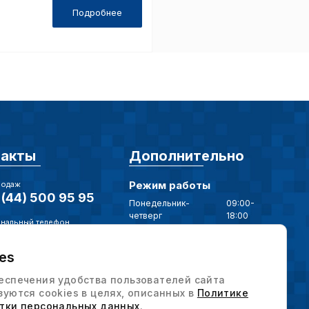
Подробнее
ор
такты
Дополнительно
Режим работы
родаж
(44) 500 95 95
Понедельник-
09:00-
четверг
18:00
нальный телефон
Пятница
09:00-17:00
(17) 375 79 20
es
нная почта
Наши мессенджеры
intervesp.by
еспечения удобства пользователей сайта
зуются cookies в целях, описанных в
Политике
ес / Отдел продаж
тки персональных данных
.