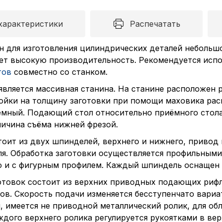
характеристики
Распечатать
н для изготовления цилиндрических деталей небольшо
еет высокую производительность. Рекомендуется исп
тов
совместно со станком.
является массивная станина. На станине расположен
ойки на толщину заготовки при помощи маховика рас
мный. Подающий стол относительно приёмного стола
личина съёма нижней фрезой.
тоит из двух шпинделей, верхнего и нижнего, привод
ля. Обработка заготовки осуществляется профильным
но и с фигурным профилем. Каждый шпиндель оснащен
отовок состоит из верхних приводных подающих риф
ов. Скорость подачи изменяется бесступенчато вариа
 имеется не приводной металлический ролик, для обл
ждого верхнего ролика регулируется рукоятками в вер