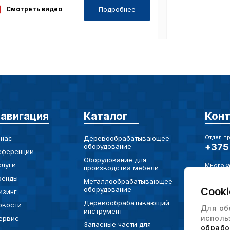
Подробнее
Смотреть видео
Сохранить выб
авигация
Каталог
Кон
Отдел п
 нас
Деревообрабатывающее
+375 
оборудование
еференции
Оборудование для
слуги
Многока
производства мебели
+375 
ренды
Металлообрабатывающее
оборудование
Cooki
изинг
Электро
info@
Деревообрабатывающий
овости
Для об
инструмент
исполь
ервис
Юр. Адр
Запасные части для
обрабо