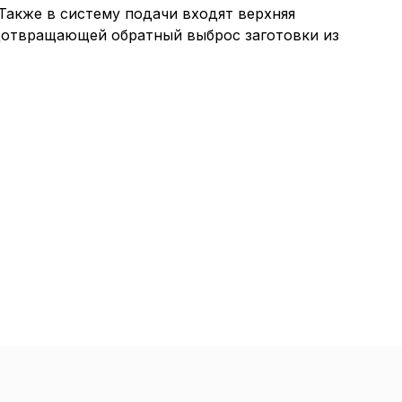
Также в систему подачи входят верхняя
едотвращающей обратный выброс заготовки из
итика в отноше
аботки сookies
раметры использования файлов cookie
троить использование каждого типа файлов cookie, з
(обязательные) cookie», без которых невозможно ко
ние сайта. Сайт запоминает Ваш выбор настроек на 1 
снова запросит Ваше согласие. Вы вправе изменить с
 отозвать согласие) в любое время в интерфейсе Сайт