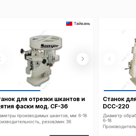
в нижней или 
Перед тем как
можете ознак
Тайвань
, содерж
cookie
Технич
Аналит
анок для отрезки шкантов и
Станок для
Внимание:
ятия фаски мод. CF-36
DCC-220
предпочтен
страницы и
аметры производимых шкантов, мм: 6-18
Диаметр обраб
6-18
предпочтен
оизводительность, резов/мин: 36
Производитель