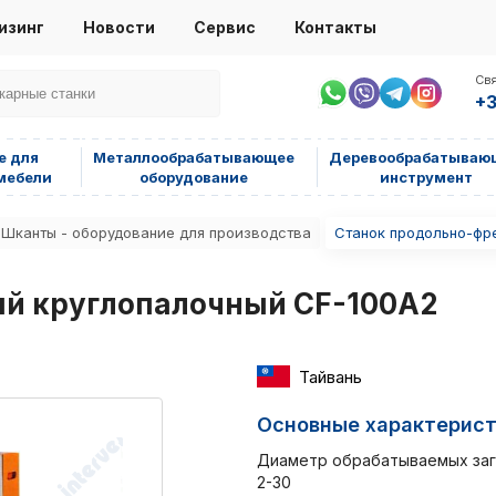
изинг
Новости
Сервис
Контакты
Свя
+3
е для
Металлообрабатывающее
Деревообрабатываю
мебели
оборудование
инструмент
Шканты - оборудование для производства
Станок продольно-фр
й круглопалочный CF-100A2
Тайвань
Основные характерис
Диаметр обрабатываемых заг
2-30