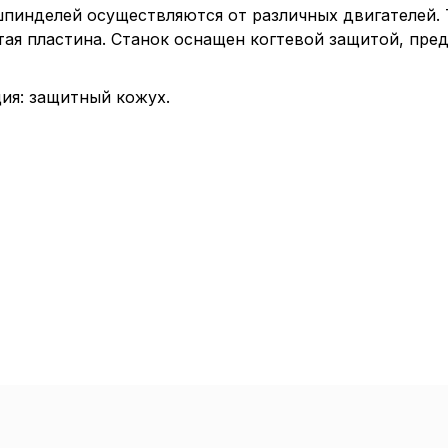
пинделей осуществляются от различных двигателей. 
ая пластина. Станок оснащен когтевой защитой, пр
ия: защитный кожух.
Пол
обр
Настройте па
Вы можете нас
«технические 
функционирова
периода Сайт 
cookie (в т.ч.