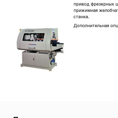
привод фрезерных ш
прижимная желобчат
станка.
Дополнительная опц