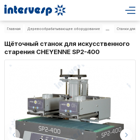
...
Главная
Деревообрабатывающее оборудование
Станки для с
Щёточный станок для искусственного
старения CHEYENNE SP2-400