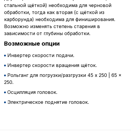
стальной щёткой) необходима для черновой
обработки, тогда как вторая (с щёткой из
карборунда) необходима для финиширования.
Политика в отнош
Возможно изменять степень старения в
обработки сookies
зависимости от глубины обработки.
Возможные опции
Настройте параметры и
файлов cookie
Инвертер скорости подачи.
Вы можете настроить ис
каждого типа файлов co
Инвертер скорости вращения щёток.
типа «технические (обяз
Рольганг для погрузки/разгрузки 45 x 250 | 65 x
без которых невозможно
функционирование сайта
250.
Ваш выбор настроек на 1
Осцилляция головок.
этого периода Сайт сно
согласие. Вы вправе изм
Электрическое поднятие головок.
настроек файлов cookie (
согласие) в любое врем
путем перехода по ссыл
верхней части страницы
настроек cookie».