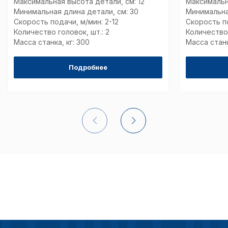
совершенствованию 
Максимальная высота детали, см: 12
Максимальн
исходя из предпочте
Минимальная длина детали, см: 30
Минимальна
пользователей.
Скорость подачи, м/мин: 2-12
Скорость по
Количество головок, шт.: 2
Количество 
Масса станка, кг: 300
Масса станк
Сохранить выбор
Подробнее