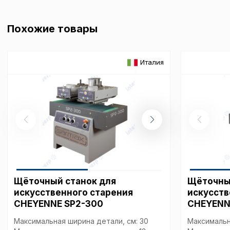
Перед тем как совершит
параметров использован
можете ознакомиться с
Похожие товары
обработки персональны
списком файлов cookie
,
описание и сроки хранен
Италия
Технические (об
cookie-файлы
Аналитические c
Внимание:
Отключени
Щёточный станок для
Щёточны
cookie файлов не поз
определять предпоч
искусственного старения
искусств
пользователей сайта,
CHEYENNE SP2-300
CHEYENN
наиболее и наименее
страницы и принимат
Максимальная ширина детали, см: 30
Максимальн