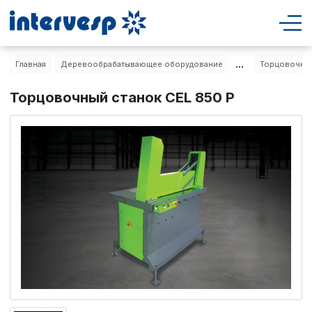
...
Главная
Деревообрабатывающее оборудование
Торцовочные
Торцовочный станок CEL 850 Р