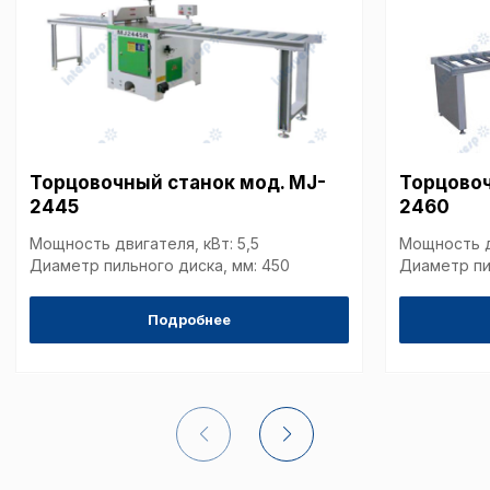
согласие) в любое врем
путем перехода по ссыл
верхней части страницы
настроек cookie».
Перед тем как совершит
параметров использован
можете ознакомиться с
обработки персональны
списком файлов cookie
,
Торцовочный станок мод. MJ-
Торцовоч
описание и сроки хранен
2445
2460
Мощность двигателя, кВт: 5,5
Мощность дв
Диаметр пильного диска, мм: 450
Диаметр пи
Технические (об
cookie-файлы
Подробнее
Аналитические c
Внимание:
Отключени
cookie файлов не поз