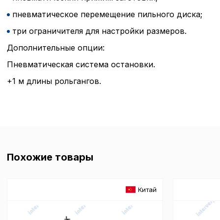
пневматическое перемещение пильного диска;
три ограничителя для настройки размеров.
Дополнительные опции:
Пневматическая система остановки.
Политика в отнош
+1 м длины рольгангов.
обработки сookies
Настройте параметры и
файлов cookie
Вы можете настроить ис
каждого типа файлов co
Похожие товары
типа «технические (обяз
без которых невозможно
функционирование сайта
Ваш выбор настроек на 1
Китай
этого периода Сайт сно
согласие. Вы вправе изм
настроек файлов cookie (