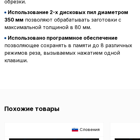
Политика в отнош
обрезки.
обработки сookies
Использование 2-х дисковых пил диаметром
350 мм
позволяют обрабатывать заготовки с
Настройте параметры и
максимальной толщиной в 80 мм.
файлов cookie
Использовано программное обеспечение
Вы можете настроить ис
каждого типа файлов co
позволяющее сохранять в памяти до 8 различных
типа «технические (обяз
режимов реза, вызываемых нажатием одной
без которых невозможно
клавиши.
функционирование сайта
Ваш выбор настроек на 1
этого периода Сайт сно
согласие. Вы вправе изм
настроек файлов cookie (
согласие) в любое врем
путем перехода по ссыл
верхней части страницы
Похожие товары
настроек cookie».
Перед тем как совершит
параметров использован
можете ознакомиться с
Словения
обработки персональны
списком файлов cookie
,