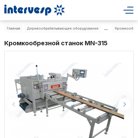
...
Главная
Деревообрабатывающее оборудование
Кромкообрез
Кромкообрезной станок MN-315