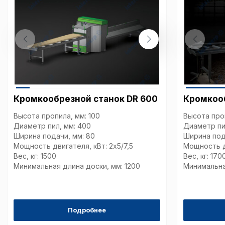
описание и сроки хранен
Технические (об
cookie-файлы
Аналитические c
Кромкообрезной станок DR 600
Кромкоо
Высота пропила, мм: 100
Высота проп
Диаметр пил, мм: 400
Диаметр пи
Внимание:
Отключени
Ширина подачи, мм: 80
Ширина под
cookie файлов не поз
Мощность двигателя, кВт: 2х5/7,5
Мощность дв
определять предпоч
Вес, кг: 1500
Вес, кг: 170
пользователей сайта,
наиболее и наименее
Минимальная длина доски, мм: 1200
Минимальна
страницы и принимат
совершенствованию 
исходя из предпочте
пользователей.
Подробнее