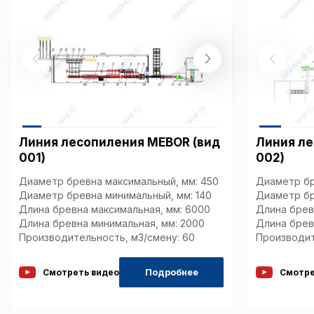
описание и сроки хранен
Технические (об
cookie-файлы
Аналитические c
Линия лесопиления MEBOR (вид
Линия ле
001)
002)
Внимание:
Отключени
cookie файлов не поз
Диаметр бревна максимальный, мм: 450
Диаметр бр
определять предпоч
Диаметр бревна минимальный, мм: 140
Диаметр бр
пользователей сайта,
Длина бревна максимальная, мм: 6000
Длина брев
наиболее и наименее
Длина бревна минимальная, мм: 2000
Длина брев
страницы и принимат
Производительность, м3/смену: 60
Производит
совершенствованию 
исходя из предпочте
Подробнее
Смотреть видео
Смотре
пользователей.