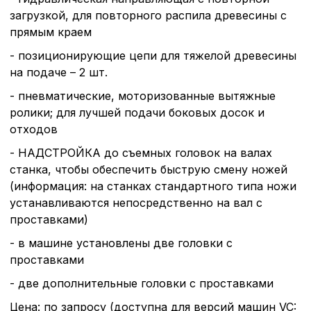
описание и сроки хранен
загрузкой, для повторного распила древесины с
прямым краем
- позиционирующие цепи для тяжелой древесины
Технические (об
cookie-файлы
на подаче – 2 шт.
- пневматические, моторизованные вытяжные
ролики; для лучшей подачи боковых досок и
Аналитические c
отходов
- НАДСТРОЙКА до съемных головок на валах
станка, чтобы обеспечить быструю смену ножей
Внимание:
Отключени
(информация: на станках стандартного типа ножи
cookie файлов не поз
устанавливаются непосредственно на вал с
определять предпоч
пользователей сайта,
проставками)
наиболее и наименее
- в машине установлены две головки с
страницы и принимат
совершенствованию 
проставками
исходя из предпочте
пользователей.
- две дополнительные головки с проставками
Цена: по запросу (доступна для версий машин VC: