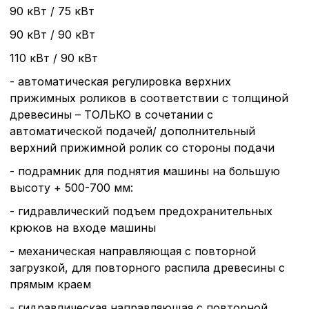
Политика в отнош
90 кВт / 75 кВт
обработки сookies
90 кВт / 90 кВт
110 кВт / 90 кВт
Настройте параметры и
файлов cookie
- автоматическая регулировка верхних
Вы можете настроить ис
каждого типа файлов co
прижимных роликов в соответствии с толщиной
типа «технические (обяз
древесины – ТОЛЬКО в сочетании с
без которых невозможно
автоматической подачей/ дополнительный
функционирование сайта
верхний прижимной ролик со стороны подачи
Ваш выбор настроек на 1
этого периода Сайт сно
- подрамник для поднятия машины на большую
согласие. Вы вправе изм
высоту + 500-700 мм:
настроек файлов cookie (
согласие) в любое врем
- гидравлический подъем предохранительных
путем перехода по ссыл
крюков на входе машины
верхней части страницы
настроек cookie».
- механическая направляющая с повторной
Перед тем как совершит
загрузкой, для повторного распила древесины с
параметров использован
можете ознакомиться с
прямым краем
обработки персональны
списком файлов cookie
,
- гидравлическая направляющая с повторной