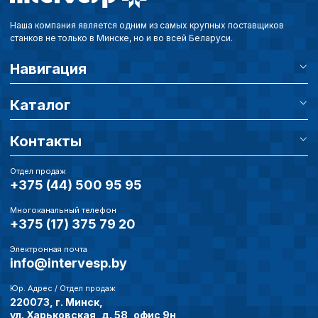
Наша компания является одним из самых крупных поставщиков
станков не только в Минске, но и во всей Беларуси.
Политика в отнош
обработки сookies
Навигация
Настройте параметры и
Каталог
файлов cookie
Вы можете настроить ис
Контакты
каждого типа файлов co
типа «технические (обяз
без которых невозможно
Отдел продаж
функционирование сайта
+375 (44) 500 95 95
Ваш выбор настроек на 1
этого периода Сайт сно
Многоканальный телефон
согласие. Вы вправе изм
+375 (17) 375 79 20
настроек файлов cookie (
согласие) в любое врем
Электронная почта
info@intervesp.by
путем перехода по ссыл
верхней части страницы
настроек cookie».
Юр. Адрес / Отдел продаж
220073, г. Минск,
Перед тем как совершит
ул. Харьковская, д. 58, офис 9н
параметров использован