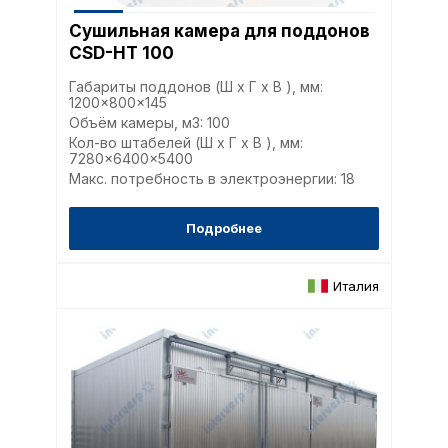
совершенствованию 
Сушильная камера для поддонов
исходя из предпочте
пользователей.
CSD-HT 100
Габариты поддонов (Ш x Г x В ), мм:
1200x800x145
Сохранить выбор
Объём камеры, м3: 100
Кол-во штабелей (Ш x Г x В ), мм:
7280x6400x5400
Макс. потребность в электроэнергии: 18
Подробнее
Италия