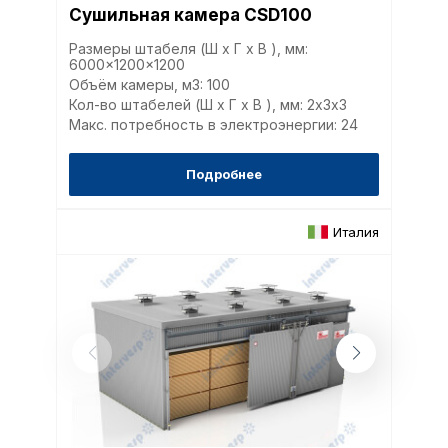
Сушильная камера CSD100
Размеры штабеля (Ш x Г x В ), мм:
6000x1200x1200
Объём камеры, м3: 100
Политика в отнош
Кол-во штабелей (Ш x Г x В ), мм: 2х3x3
обработки сookies
Макс. потребность в электроэнергии: 24
Подробнее
Настройте параметры и
файлов cookie
Вы можете настроить ис
Италия
каждого типа файлов co
типа «технические (обяз
без которых невозможно
функционирование сайта
Ваш выбор настроек на 1
этого периода Сайт сно
согласие. Вы вправе изм
настроек файлов cookie (
согласие) в любое врем
путем перехода по ссыл
верхней части страницы
настроек cookie».