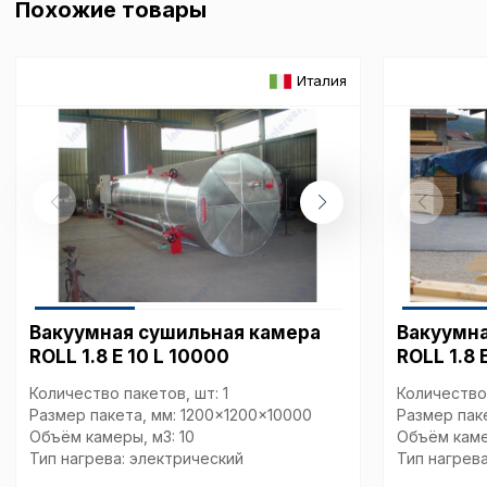
Похожие товары
Ваш выбор настроек на 1
этого периода Сайт сно
согласие. Вы вправе изм
Италия
настроек файлов cookie (
согласие) в любое врем
путем перехода по ссыл
верхней части страницы
настроек cookie».
Перед тем как совершит
параметров использован
можете ознакомиться с
обработки персональны
списком файлов cookie
,
описание и сроки хранен
Вакуумная сушильная камера
Вакуумна
ROLL 1.8 E 10 L 10000
ROLL 1.8 
Технические (об
cookie-файлы
Количество пакетов, шт: 1
Количество 
Размер пакета, мм: 1200x1200x10000
Размер пак
Объём камеры, м3: 10
Объём каме
Аналитические c
Тип нагрева: электрический
Тип нагрев