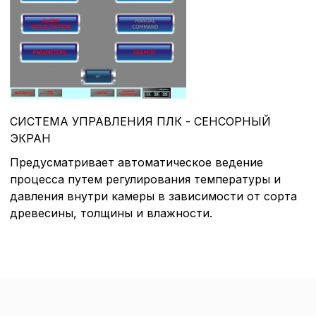
СИСТЕМА УПРАВЛЕНИЯ ПЛК - СЕНСОРНЫЙ
ЭКРАН
Предусматривает автоматическое ведение
Политика в отнош
процесса путем регулирования температуры и
давления внутри камеры в зависимости от сорта
обработки сookies
древесины, толщины и влажности.
Настройте параметры и
файлов cookie
Вы можете настроить ис
каждого типа файлов co
типа «технические (обяз
без которых невозможно
функционирование сайта